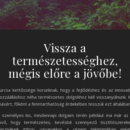
Vissza a
természetességhez,
mégis előre a jövőbe!
urcsa kettőssége korunknak, hogy a fejlődéshez és az innovat
ozzáálláshoz néha természetes dolgokhoz kell visszanyúlnunk. 
ásért, főként a fenntarthatóság érdekében tesszük ezt általában
 személyes kis, mindennapi dolgaim terén például: ma már az
övő, hogy természetes, kevésbé szennyező tisztítószerek
asználunk itthon, ugyanakkor a cégem tekintetében még