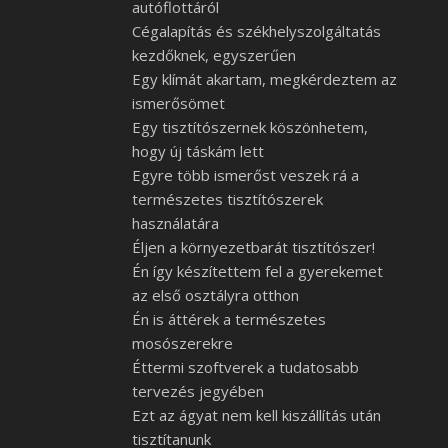
autóflottáról
Cégalapítás és székhelyszolgáltatás
kezdőknek, egyszerűen
Egy klímát akartam, megkérdeztem az
ismerősömet
Egy tisztítószernek köszönhetem,
hogy új táskám lett
Egyre több ismerőst veszek rá a
természetes tisztítószerek
használatára
Éljen a környezetbarát tisztítószer!
Én így készítettem fel a gyerekemet
az első osztályra otthon
Én is áttérek a természetes
mosószerekre
Éttermi szoftverek a tudatosabb
tervezés jegyében
Ezt az ágyat nem kell kiszállítás után
tisztítanunk