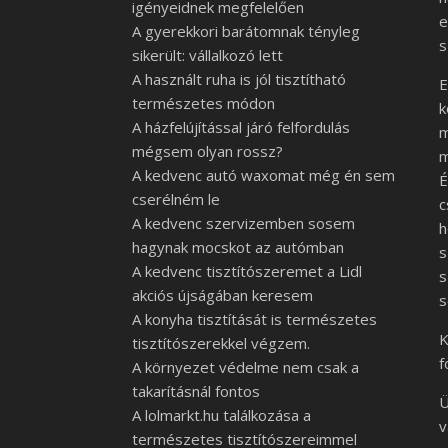
igényeidnek megfelelően
e
A gyerekkori barátomnak tényleg
s
sikerült: vállalkozó lett
A használt ruha is jól tisztítható
E
természetes módon
k
A házfelújítással járó felfordulás
mégsem olyan rossz?
m
A kedvenc autó waxomat még én sem
É
cserélném le
c
A kedvenc szervizemben sosem
h
hagynak mocskot az autómban
s
A kedvenc tisztítószeremet a Lidl
s
akciós újságában keresem
s
A konyha tisztítását is természetes
K
tisztítószerekkel végzem.
f
A környezet védelme nem csak a
takarításnál fontos
Ü
A lolmarkt.hu találkozása a
v
természetes tisztítószereimmel