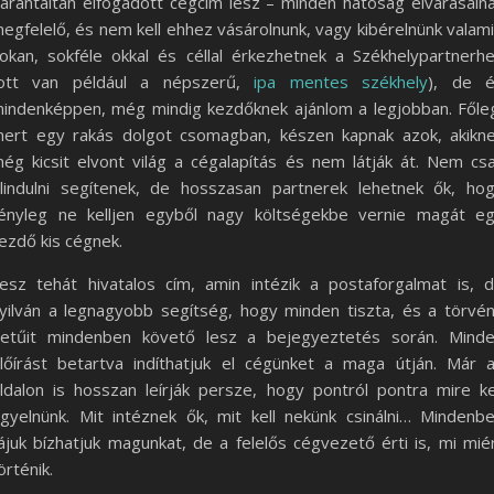
arantáltan elfogadott cégcím lesz – minden hatóság elvárásain
egfelelő, és nem kell ehhez vásárolnunk, vagy kibérelnünk valami
okan, sokféle okkal és céllal érkezhetnek a Székhelypartnerh
ott van például a népszerű,
ipa mentes székhely
), de 
indenképpen, még mindig kezdőknek ajánlom a legjobban. Főle
ert egy rakás dolgot csomagban, készen kapnak azok, akikn
ég kicsit elvont világ a cégalapítás és nem látják át. Nem cs
lindulni segítenek, de hosszasan partnerek lehetnek ők, ho
ényleg ne kelljen egyből nagy költségekbe vernie magát e
ezdő kis cégnek.
esz tehát hivatalos cím, amin intézik a postaforgalmat is, 
yilván a legnagyobb segítség, hogy minden tiszta, és a törvé
etűit mindenben követő lesz a bejegyeztetés során. Mind
lőírást betartva indíthatjuk el cégünket a maga útján. Már 
ldalon is hosszan leírják persze, hogy pontról pontra mire ke
igyelnünk. Mit intéznek ők, mit kell nekünk csinálni… Mindenb
ájuk bízhatjuk magunkat, de a felelős cégvezető érti is, mi mié
örténik.