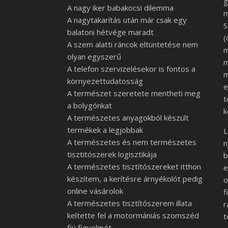
g
A nagy iker babakocsi dilemma
m
A nagytakarítás után már csak egy
S
balatoni hétvége maradt
(
A szem alatti ráncok eltüntetése nem
m
olyan egyszerű
m
A telefon szervizelésekor is fontos a
m
környezettudatosság
e
A természet szeretete mentheti meg
t
a bolygónkat
k
A természetes anyagokból készült
termékek a legjobbak
L
A természetes és nem természetes
n
tisztitószerek logisztikája
b
A természetes tisztítószereket itthon
e
készítem, a kerítésre árnyékolót pedig
o
online vásárolok
f
A természetes tisztítószerem illata
r
keltette fel a motormániás szomszéd
t
fiú figyelmét