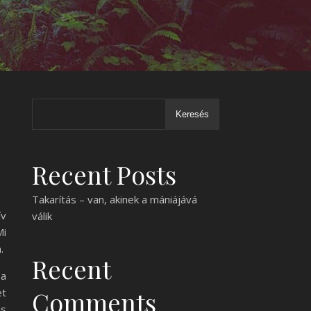
Keresés
Recent Posts
Takarítás – van, akinek a mániájává
ív
válik
Mi
.
Recent
 a
et
Comments
is