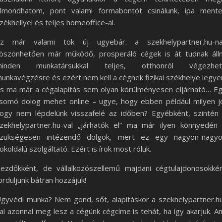
lmondhatom, pont valami formabontót csinálunk, ipa ment
zékhellyel és teljes homeoffice-al.
z már valami tök új ugyebár: a szekhelypartner.hu-n
öszönhetően már működő, prosperáló cégek is át tudnak álln
minden munkatársukkal teljes, otthonról végezhet
unkavégzésre és ezért nem kell a cégnek fizikai székhelye legye
s ma már a cégalapítás sem olyan körülményesen eljárható… E
somó dolog mehet online – ugye, hogy ebben például milyen j
ogy nem lépdelünk visszafelé az időben? Egyébként, szintén
zekhelypartner.hu-val „járhatók el” ma már ilyen könnyedén
zükségesen intézendő dolgok, mert ez egy nagyon-nagy
okoldalú szolgáltató. Ezért is írok most róluk.
ezdőkként, de vállalkozószellemű majdani cégtulajdonosokké
orduljunk bátran hozzájuk!
gyvédi munka? Nem gond, sőt, alapításkor a szekhelypartner.h
al azonnal meg lesz a cégünk cégcíme is tehát, ha így akarjuk. A