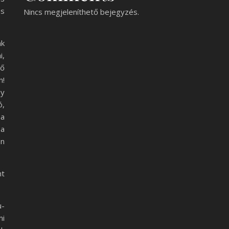
es
Nincs megjeleníthető bejegyzés.
ak
i,
ő
n!
gy
ó,
 a
 a
on
nt
u-
mi