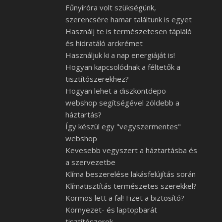
Fűnyíróra volt szükségünk,
szerencsére hamar találtunk is egyet
Használj te is természetesen tápláló
és hidratáló arckrémet
Használjuk ki a nap energiáját is!
Hogyan kapcsolódnak a féltetők a
tisztítószerekhez?
Hogyan lehet a diszkontdepo
webshop segítségével zöldebb a
háztartás?
Így készül egy "vegyszermentes"
webshop
Kevesebb vegyszert a háztartásba és
a szervezetbe
Klíma beszerelése lakásfelújítás során
Klímatisztítás természetes szerekkel?
Kormos lett a fal! Fizet a biztosító?
Környezet- és laptopbarát
tisztítószerek