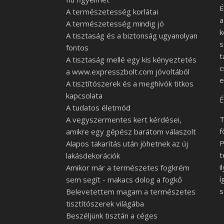
É
A természetesség korlátai
a
A természetesség mindig jó
k
A tisztaság és a biztonság ugyanolyan
s
fontos
t
A tisztaság mellé egy kis kényeztetés
c
a www.expresszbolt.com jóvoltából
e
A tisztítószerek és a meghívók titkos
kapcsolata
É
A tudatos életmód
T
A vegyszermentes kert kérdései,
f
amikre egy gépész barátom válaszolt
P
Alapos takarítás után jöhetnek az új
t
lakásdekorációk
i
Amikor már a természetes fogkrém
í
sem segít - makacs dolog a fogkő
s
Belevetettem magam a természetes
tisztítószerek világába
Beszéljünk tisztán a céges