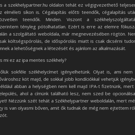
s a szekhelypartner.hu oldalon tehát ez végigvezethető teljese
z elméleti síkon is. Cégalapítás előtti teendők, cégalapítás utá
özvetlen teendők. Minden. Viszont a székhelyszolgáltat
zerintem tényleg pótolhatatlan. Ezért is erre az elemre fókusz
alán a szolgáltató weboldala, már megnevezésében rögtön. N
sak költségspórolás, de időspórolás miatt is csak dicsérni tud
nnek a lehetőségnek a létezését és ajánlom az alkalmazását.
s mi ez az ipa mentes székhely?
őlük sokféle székhelycímet igényelhetünk. Olyat is, ami nem
ővároshoz köt majd, de sokkal jobb kondíciókkal vehetjük igényb
éldául abban a helységben nem kell majd IPA-t fizetnünk, mert
elepülés, ahol a címünk található lesz, nem szed be opcionális
lyet! Nézzünk szét tehát a Székhelypartner weboldalán, mert m
gy is van olyasmi bőven, amit ők tudnak de még nem ejtettem ró
zót.