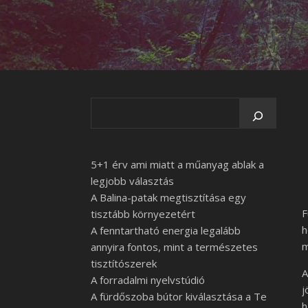
5+1 érv ami miatt a műanyag ablak a
legjobb választás
A Balina-patak megtisztítása egy
F
tisztább környezetért
h
A fenntartható energia legalább
m
annyira fontos, mint a természetes
tisztítószerek
A
A forradalmi nyelvstúdió
j
A fürdőszoba bútor kiválasztása a Te
h