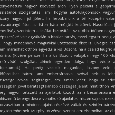
gényelhetünk nagyon kedvező áron. Ilyen például a gépjár
ssistance szolgáltatás, ami, hogyha autótulajdonosok vagyu
izony nagyon jól jöhet, ha lerobbanunk a tél közepén vala
uszadrangú úton az isten háta mögött kettővel. Hasonlóan 
ehetőség szerintem a kisállat biztosítás. Az utóbbi időben nagy
épszerűvé vált egyáltalán a kisállat tartás, ezzel együtt pedig 
s, hogy mindenhová magunkkal utaztassuk őket is. Elvégre cs
em maradhat otthon egyedül a kis Bozont, ha a család leugrik 
driára. (Kivéve persze, ha a kis Bozont valójában egy 100 kil
rző-védő szolgálat, akinek egyetlen dolga, hogy védje 
bjektumot.) Ha pedig visszük magunkkal, bizony vele 
lőfordulhat bármi, ami embertársaival szóval neki is leh
züksége orvosi segítségre, ami simán lehet, hogy az ado
rszágban jóval barátságtalanabb összeget jelent, mint itthon. A
ég nagyon tetszett az ajánlatok között, az a besurranásra 
óhiszemű beengedésre vonatkozó ajánlatok, hiszen sajnos ezek 
orzasztóan a mindennapjaink részévé váltak és szintén bárkiv
egtörténhetnek. Murphy törvénye szerint ami elromolhat, az el 