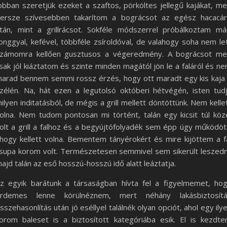
obban szeretjük ezeket a szaftos, pörköltes jellegű kajákat, m
ersze szívesebben takarítom a bográcsot az egész hacacá
tán, mint a grillrácsot. Sokféle módszerrel próbálkoztam má
onggyal, kefével, többféle zsíroldóval, de valahogy soha nem le
zámomra kellően gusztusos a végeredmény. A bográcsot m
sak jól kiáztatom és szinte minden magától jön le a faláról és n
arad bennem semmi rossz érzés, hogy ott maradt egy kis kaja
zélén. Na, hát ezen a legutolsó októberi hétvégén, isten tud
ilyen inditatásból, de mégis a grill mellett döntöttünk. Nem kelle
olna. Nem tudom pontosan mi történt, talán egy kicsit túl köz
olt a grill a falhoz és a begyújtófolyadék sem épp úgy működöt
hogy kellett volna. Bementem tányérokért és mire kijöttem a f
supa korom volt. Természetesen semmivel sem sikerült leszedn
ajd talán az eső hosszú-hosszú idő alatt leáztatja.
z egyik barátunk a társaságban hívta fel a figyelmemet, ho
rdemes lenne körülnéznem, mert néhány lakásbiztosít
sszehasonlítás után jó eséllyel találnék olyan opciót, ahol egy ily
orom baleset is a biztosított kategóriába esik. El is kezdt