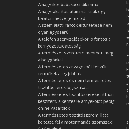
k
A nagy iker babakocsi dilemma
b
A nagytakarítás után már csak egy
é
balatoni hétvége maradt
e
A szem alatti ráncok eltüntetése nem
f
olyan egyszerű
e
A telefon szervizelésekor is fontos a
h
környezettudatosság
A természet szeretete mentheti meg
E
a bolygónkat
i
A természetes anyagokból készült
k
termékek a legjobbak
t
A természetes és nem természetes
3
tisztitószerek logisztikája
a
A természetes tisztítószereket itthon
h
készítem, a kerítésre árnyékolót pedig
m
online vásárolok
A természetes tisztítószerem illata
T
keltette fel a motormániás szomszéd
s
fiú figyelmét
l