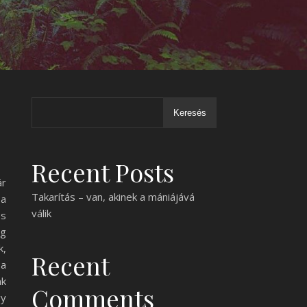
Keresés
Recent Posts
ár
Takarítás – van, akinek a mániájává
 a
válik
es
eg
k,
Recent
 a
nk
Comments
gy