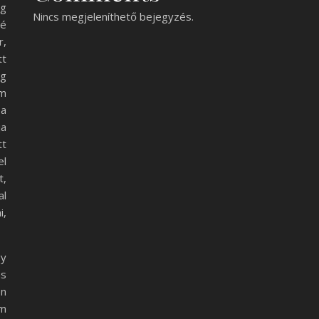
eg
Nincs megjeleníthető bejegyzés.
ré
r,
tt
eg
em
 a
ja
tt
el
t,
al
i,
gy
ás
en
em