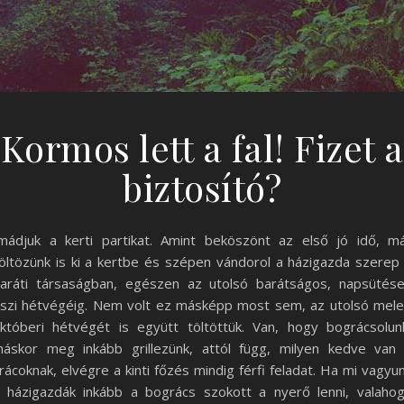
Kormos lett a fal! Fizet a
biztosító?
mádjuk a kerti partikat. Amint beköszönt az első jó idő, m
öltözünk is ki a kertbe és szépen vándorol a házigazda szerep
aráti társaságban, egészen az utolsó barátságos, napsütés
szi hétvégéig. Nem volt ez másképp most sem, az utolsó mel
któberi hétvégét is együtt töltöttük. Van, hogy bográcsolun
áskor meg inkább grillezünk, attól függ, milyen kedve van
rácoknak, elvégre a kinti főzés mindig férfi feladat. Ha mi vagyu
 házigazdák inkább a bogrács szokott a nyerő lenni, valaho