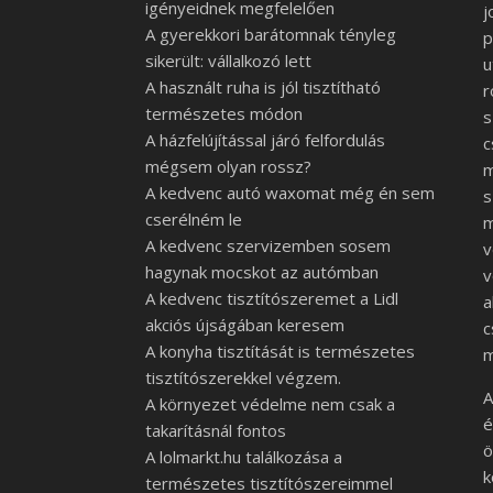
igényeidnek megfelelően
j
A gyerekkori barátomnak tényleg
p
sikerült: vállalkozó lett
u
A használt ruha is jól tisztítható
r
természetes módon
s
A házfelújítással járó felfordulás
c
mégsem olyan rossz?
m
A kedvenc autó waxomat még én sem
s
cserélném le
m
A kedvenc szervizemben sosem
v
hagynak mocskot az autómban
v
A kedvenc tisztítószeremet a Lidl
a
akciós újságában keresem
c
A konyha tisztítását is természetes
m
tisztítószerekkel végzem.
A
A környezet védelme nem csak a
é
takarításnál fontos
ö
A lolmarkt.hu találkozása a
k
természetes tisztítószereimmel