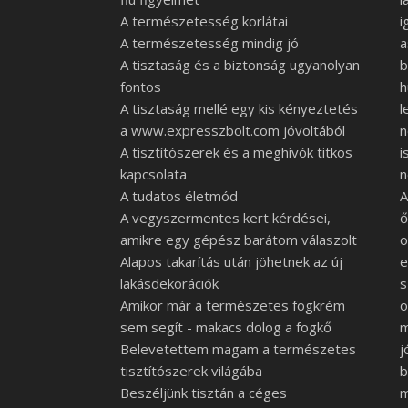
A természetesség korlátai
i
A természetesség mindig jó
a
A tisztaság és a biztonság ugyanolyan
b
fontos
h
A tisztaság mellé egy kis kényeztetés
l
a www.expresszbolt.com jóvoltából
n
A tisztítószerek és a meghívók titkos
i
kapcsolata
n
A tudatos életmód
A
A vegyszermentes kert kérdései,
ő
amikre egy gépész barátom válaszolt
o
Alapos takarítás után jöhetnek az új
e
lakásdekorációk
s
Amikor már a természetes fogkrém
o
sem segít - makacs dolog a fogkő
m
Belevetettem magam a természetes
j
tisztítószerek világába
b
Beszéljünk tisztán a céges
m