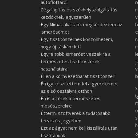
autóflottáról
r
Cégalapítás és székhelyszolgáltatás
n
kezdőknek, egyszerűen
v
Egy klímát akartam, megkérdeztem az
b
ismerősömet
e
Egy tisztítószernek köszönhetem,
n
hogy új táskám lett
n
Egyre több ismerőst veszek rá a
l
természetes tisztítószerek
j
használatára
v
Éljen a környezetbarát tisztítószer!
b
Én így készítettem fel a gyerekemet
S
az első osztályra otthon
i
Én is áttérek a természetes
m
mosószerekre
o
Éttermi szoftverek a tudatosabb
s
tervezés jegyében
h
Ezt az ágyat nem kell kiszállítás után
g
tisztítanunk