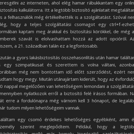
eresgélni az interneten, ahol elég hamar rábukkantam egy onli
iztosítás kalkulátorra. Itt a legtöbb biztosító ajánlatait megtalált
s a felhasználók még értékelhették is a szolgáltatást. Szóval n
lég, hogy a teljes szolgáltatási csomagot egy ctrl+f-ezhe
ormában kaptam meg árakkal és biztosítási körökkel, de még 
mberek szavát is elolvashattam hozzá az adott opcióról. A
iszem, a 21. században talán ez a legfontosabb.
zután a gyors lakásbiztosítás összehasonlítás után hamar talált
s egy szimpatikusat és szerettem is volna váltani, azonb
orábban még nem bontottam idő előtt szerződést, ezért n
udtam hogy megy. Miután utánajártam kiderült, hogy az évfordul
0 nappal megelőzően van lehetőségem lemondani a szolgáltatá
mennyiben nyilatkozok erről a biztosító felé írásos formában. N
át erre a fordulónapra még várnom kell 3 hónapot, de legalá
ár tudom milyen lehetőségeim vannak.
aláltam egy csomó érdekes lehetőséges egyébként, amin 
zemély szerint meglepődtem. Például, hogy a legtö
akásbiztosítás mellé már komoly kiegészítő szolgáltatások