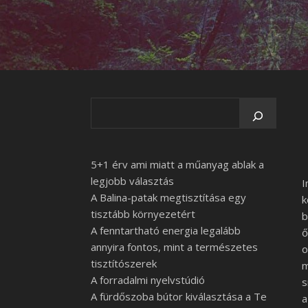
5+1 érv ami miatt a műanyag ablak a
legjobb választás
I
A Balina-patak megtisztítása egy
k
tisztább környezetért
b
A fenntartható energia legalább
ő
annyira fontos, mint a természetes
o
tisztítószerek
m
A forradalmi nyelvstúdió
s
A fürdőszoba bútor kiválasztása a Te
a