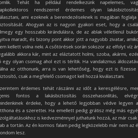
omlik. Tehát ha például rendelkezünk napelemes, va
apkollektoros rendszerrel érdemes olyan lakásbiztosítá
álasztani, ami ezeknek a berendezéseknek is magában foglalja
iztosítását. Ahogyan az is nagyon gyakori eset, hogy a csal
lmegy egy hosszabb kirándulásra, de az ablak véletlenül bukó
yitva maradt, és bizony pont akkor jött a nagyobb zivatar, amik
em kellett volna neki. A csőtörések során sokszor az elfolyt víz á
egalább akkora kár, mint az eláztatott holmi, szoba, akármi, ezé
ó egy olyan csomag ahol ezt is térítik. Ha vandalizmus áldozatá
álna az otthonunk, arra is van lehetőség, hogy ezt is fizesse
iztosító, csak a megfelelő csomagot kell hozzá kiválasztani.
zerintem érdemes tehát rászánni az időt a keresgélésre, me
genis fontos a lakásbiztosítás összehasonlítás, elvég
indenkinek érdeke, hogy a lehető legjobban védve legyen 
tthona és a szerettei. Ha emellett pedig grátisz még más egy
zolgáltatásokhoz is kedvezménnyel juthatunk hozzá, az már csak
ab a tortán. Az én kormos falam pedig legközelebb már nem az 
ondom lesz.