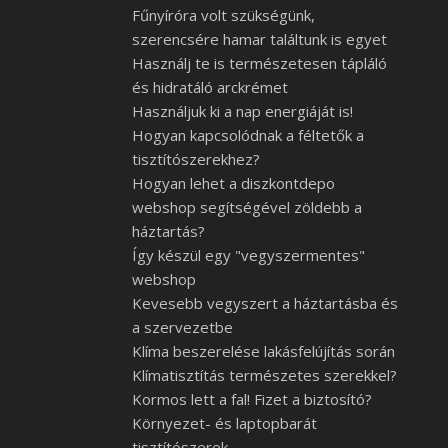
Fűnyíróra volt szükségünk,
szerencsére hamar találtunk is egyet
Használj te is természetesen tápláló
és hidratáló arckrémet
Használjuk ki a nap energiáját is!
Hogyan kapcsolódnak a féltetők a
tisztítószerekhez?
Hogyan lehet a diszkontdepo
webshop segítségével zöldebb a
háztartás?
Így készül egy "vegyszermentes"
webshop
Kevesebb vegyszert a háztartásba és
a szervezetbe
Klíma beszerelése lakásfelújítás során
Klímatisztítás természetes szerekkel?
Kormos lett a fal! Fizet a biztosító?
Környezet- és laptopbarát
tisztítószerek