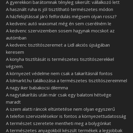
A gyerekkori barátomnak tényleg sikerült: vállalkozó lett
A használt ruha is jól tisztítható természetes módon
A házfelújítással járó felfordulás mégsem olyan rossz?
A kedvenc autó waxomat még én sem cserélném le
A kedvenc szervizemben sosem hagynak mocskot az
autómban
A kedvenc tisztítószeremet a Lidl akciós újságában
keresem
A konyha tisztítását is természetes tisztítószerekkel
végzem.
A környezet védelme nem csak a takarításnál fontos
A lolmarkt.hu találkozása a természetes tisztítószereimmel
A nagy iker babakocsi dilemma
A nagytakarítás után már csak egy balatoni hétvége
maradt
A szem alatti ráncok eltüntetése nem olyan egyszerű
A telefon szervizelésekor is fontos a környezettudatosság
A természet szeretete mentheti meg a bolygónkat
A természetes anyagokból készült termékek a legjobbak