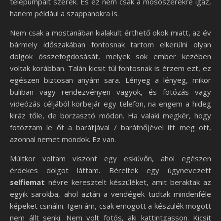
telepumpált szerek. És ez nem csak a mosószerekre igaz,
hanem például a szappanokra is.
Nem csak a mostanában kialakult érthető okok miatt, az év
bármely időszakában fontosnak tartom elkerülni olyan
dolgok összefogdosását, melyek sok ember kezében
voltak korábban. Talán kicsit túl fontosnak is érzem ezt, ez
egészen biztosan anyám sara. Lényeg a lényeg, mikor
buliban vagy rendezvényen vagyok, és fotózás vagy
videózás céljából körbejár egy telefon, na engem a hideg
kiráz tőle, de borzasztó módon. Ha valaki megkér, hogy
fotózzam le őt a barátjával / barátnőjével itt meg ott,
azonnal nemet mondok. Ez van.
Múltkor voltam viszont egy esküvőn, ahol egészen
érdekes dolgot láttam. Béreltek egy úgynevezett
selfiemat
névre keresztelt készüléket, amit beraktak az
egyik sarokba, ahol aztán a vendégek tudtak mindenféle
képeket csinálni. Igen ám, csak emögött a készülék mögött
nem állt senki. Nem volt fotós, aki kattintgasson. Kicsit