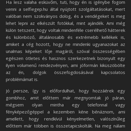
Ha lesz valaha esküvőm, tuti, hogy én is igénybe fogom
venni a selfiegep.hu által nyújtott szolgáltatásokat, mert
valóban nem szokványos dolog, és a vendégeket is meg
lehet lepni az elkészült fotókkal, mint ajándék. Ami még
külön tetszett, hogy voltak mindenféle cserélhető hátterek
és különböző, általánosabb és extrémebb kellékek is,
amiket a cég hozott, hogy ne mindenki ugyanazokat az
unalmas képeket lője magáról, szóval összességében
egészen ötletes és hasznos szerkezetnek bizonyult egy
ilyen volumenű rendezvényen, ami jóformán kiküszöbölte
az én, dolgok összefogdosásával kapcsolatos
problémámat is.
Jó persze, így is előfordulhat, hogy hozzáérek egy
gombhoz, amit előttem már megnyomtak jó páran,
mégsem olyan mintha egy telefonnal vagy
fényképezőgéppel a kezemben kéne bénáznom, ami
amellett, hogy rendkívül kényelmetlen, valószínűleg
előttem már többen is összetapicskolták. Na meg nálam