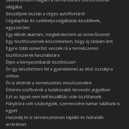
világába
Beszéljünk tisztán a céges autóflottáról
Cégalapítás és székhelyszolgáltatás kezdőknek,
egyszerűen
Egy klímát akartam, megkérdeztem az ismerősömet
Egy tisztítószernek köszönhetem, hogy új táskám lett
Egyre több ismerőst veszek rá a természetes
tisztítószerek használatára
Éljen a környezetbarát tisztítószer!
Én így készítettem fel a gyerekemet az első osztályra
otthon
Én is áttérek a természetes mosószerekre
Éttermi szoftverek a tudatosabb tervezés jegyében
Ezt az ágyat nem kell kiszállítás után tisztítanunk
Fűnyíróra volt szükségünk, szerencsére hamar találtunk is
egyet
Használj te is természetesen tápláló és hidratáló
arckrémet