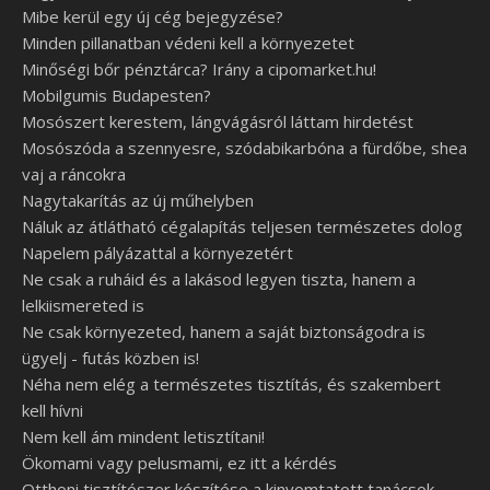
Mibe kerül egy új cég bejegyzése?
Minden pillanatban védeni kell a környezetet
Minőségi bőr pénztárca? Irány a cipomarket.hu!
Mobilgumis Budapesten?
Mosószert kerestem, lángvágásról láttam hirdetést
Mosószóda a szennyesre, szódabikarbóna a fürdőbe, shea
vaj a ráncokra
Nagytakarítás az új műhelyben
Náluk az átlátható cégalapítás teljesen természetes dolog
Napelem pályázattal a környezetért
Ne csak a ruháid és a lakásod legyen tiszta, hanem a
lelkiismereted is
Ne csak környezeted, hanem a saját biztonságodra is
ügyelj - futás közben is!
Néha nem elég a természetes tisztítás, és szakembert
kell hívni
Nem kell ám mindent letisztítani!
Ökomami vagy pelusmami, ez itt a kérdés
Otthoni tisztítószer készítése a kinyomtatott tanácsok