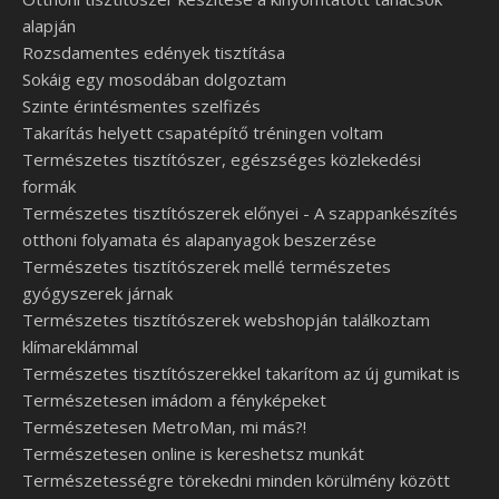
alapján
Rozsdamentes edények tisztítása
Sokáig egy mosodában dolgoztam
Szinte érintésmentes szelfizés
Takarítás helyett csapatépítő tréningen voltam
Természetes tisztítószer, egészséges közlekedési
formák
Természetes tisztítószerek előnyei - A szappankészítés
otthoni folyamata és alapanyagok beszerzése
Természetes tisztítószerek mellé természetes
gyógyszerek járnak
Természetes tisztítószerek webshopján találkoztam
klímareklámmal
Természetes tisztítószerekkel takarítom az új gumikat is
Természetesen imádom a fényképeket
Természetesen MetroMan, mi más?!
Természetesen online is kereshetsz munkát
Természetességre törekedni minden körülmény között