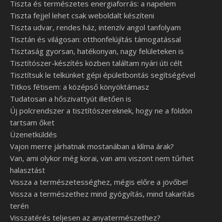
Tiszta és természetes energiaforrás: a napelem
Tiszta fejjel lehet csak weboldalt készíteni
Tiszta udvar, rendes ház, intenzív angol tanfolyam
Tisztán és világosan: otthonfelújítás támogatással
Tisztaság gyorsan, hatékonyan, nagy felületeken is
Tisztítószer-készítés közben találtam nyári úti célt
Tisztítsuk le telkünket gépi épületbontás segítségével
Titkos fétisem: a középső könyöktámasz
Tudatosan a hőszivattyút illetően is
Új polcrendszer a tisztítószereknek, hogy ne a földön
tartsam őket
Üzenetküldés
Vajon merre járhatnak mostanában a klíma árak?
Van, ami olykor még korai, van ami viszont nem tűrhet
halasztást
Vissza a természetességhez, mégis előre a jövőbe!
Vissza a természethez mind gyógyítás, mind takarítás
terén
Visszatérés teljesen az anyatermészethez?