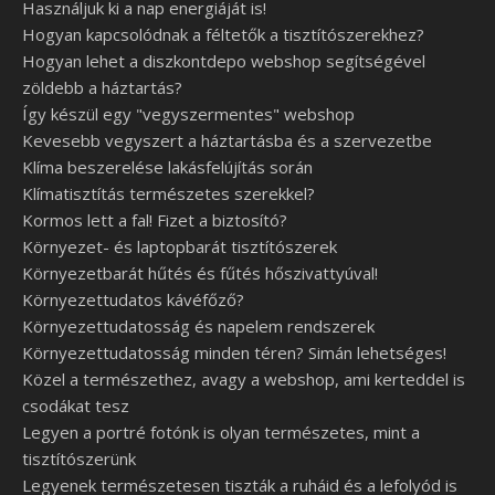
Használjuk ki a nap energiáját is!
Hogyan kapcsolódnak a féltetők a tisztítószerekhez?
Hogyan lehet a diszkontdepo webshop segítségével
zöldebb a háztartás?
Így készül egy "vegyszermentes" webshop
Kevesebb vegyszert a háztartásba és a szervezetbe
Klíma beszerelése lakásfelújítás során
Klímatisztítás természetes szerekkel?
Kormos lett a fal! Fizet a biztosító?
Környezet- és laptopbarát tisztítószerek
Környezetbarát hűtés és fűtés hőszivattyúval!
Környezettudatos kávéfőző?
Környezettudatosság és napelem rendszerek
Környezettudatosság minden téren? Simán lehetséges!
Közel a természethez, avagy a webshop, ami kerteddel is
csodákat tesz
Legyen a portré fotónk is olyan természetes, mint a
tisztítószerünk
Legyenek természetesen tiszták a ruháid és a lefolyód is