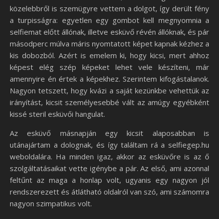
közelebbről is szemügyre vettem a dolgot, így derült fény
a turpisságra: egyetlen egy gombot kell megnyomnia a
selfiemat előtt állónak, illetve esküvő révén állóknak, és pár
másodperc múlva máris nyomtatott képet kapnak kézhez a
kis dobozból. Azért is emelem ki, hogy kicsi, mert ahhoz
képest elég szép képeket lehet vele készíteni, már
amennyire én értek a képekhez. Szerintem kifogástalanok.
Nagyon tetszett, hogy kvázi a saját kezünkbe vehettük az
irányítást, kicsit személyesebbé vált az amúgy egyébként
kissé steril esküvői hangulat.
Az esküvő másnapján egy kicsit alaposabban is
utánajártam a dolognak, és így találtam rá a selfiegep.hu
weboldalára. Ha minden igaz, akkor az esküvőre is az ő
szolgáltatásaikat vette igénybe a pár. Az első, ami azonnal
feltűnt az maga a honlap volt, ugyanis egy nagyon jól
rendszerezett és átlátható oldalról van szó, ami számomra
nagyon szimpatikus volt.