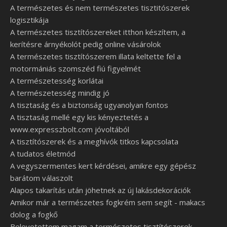
A természetes és nem természetes tisztitószerek
logisztikája
A természetes tisztítószereket itthon készítem, a
kerítésre árnyékolót pedig online vásárolok
A természetes tisztítószerem illata keltette fel a
motormániás szomszéd fiú figyelmét
A természetesség korlátai
A természetesség mindig jó
A tisztaság és a biztonság ugyanolyan fontos
A tisztaság mellé egy kis kényeztetés a
www.expresszbolt.com jóvoltából
A tisztítószerek és a meghívók titkos kapcsolata
A tudatos életmód
A vegyszermentes kert kérdései, amikre egy gépész
barátom válaszolt
Alapos takarítás után jöhetnek az új lakásdekorációk
Amikor már a természetes fogkrém sem segít - makacs
dolog a fogkő
Belevetettem magam a természetes tisztítószerek