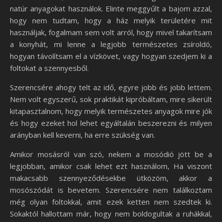
natúr anyagokat használok. Elinte meggyűlt a bajom azzal,
hogy nem tudtam, hogy a ház melyik területére mit
használjak, fogalmam sem volt arról, hogy mivel takarítsam
a konyhát, mi lenne a legjobb természetes zsíroldó,
hogyan távolítsam el a vízkövet, vagy hogyan szedjem ki a
foltokat a szennyesből.
Szerencsére ahogy telt az idő, egyre jobb és jobb lettem.
Nem volt egyszerű, sok praktikát kipróbáltam, mire sikerült
kitapasztalnom, hogy melyik természetes anyagok mire jók
és hogy ezeket hol lehet egyáltalán beszerezni és milyen
arányban kell keverni, ha erre szükség van.
Amikor mosásról van szó, nekem a mosódió jött be a
legjobban, amikor csak lehet ezt használom, Ha viszont
makacsabb szennyeződésekbe ütközöm, akkor a
mosószódát is bevetem. Szerencsére nem találkoztam
még olyan foltokkal, amit ezek ketten nem szedtek ki.
Sokaktól hallottam már, hogy nem boldogultak a ruhákkal,