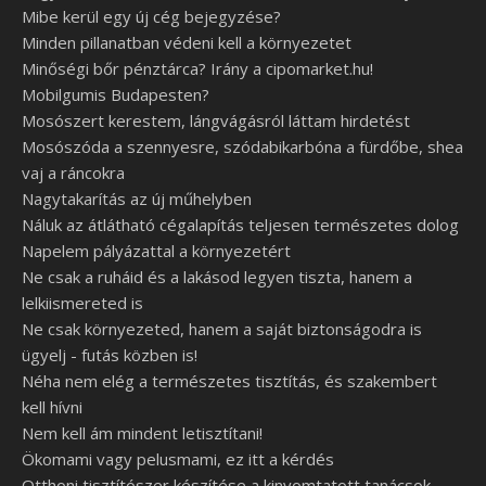
Mibe kerül egy új cég bejegyzése?
Minden pillanatban védeni kell a környezetet
Minőségi bőr pénztárca? Irány a cipomarket.hu!
Mobilgumis Budapesten?
Mosószert kerestem, lángvágásról láttam hirdetést
Mosószóda a szennyesre, szódabikarbóna a fürdőbe, shea
vaj a ráncokra
Nagytakarítás az új műhelyben
Náluk az átlátható cégalapítás teljesen természetes dolog
Napelem pályázattal a környezetért
Ne csak a ruháid és a lakásod legyen tiszta, hanem a
lelkiismereted is
Ne csak környezeted, hanem a saját biztonságodra is
ügyelj - futás közben is!
Néha nem elég a természetes tisztítás, és szakembert
kell hívni
Nem kell ám mindent letisztítani!
Ökomami vagy pelusmami, ez itt a kérdés
Otthoni tisztítószer készítése a kinyomtatott tanácsok