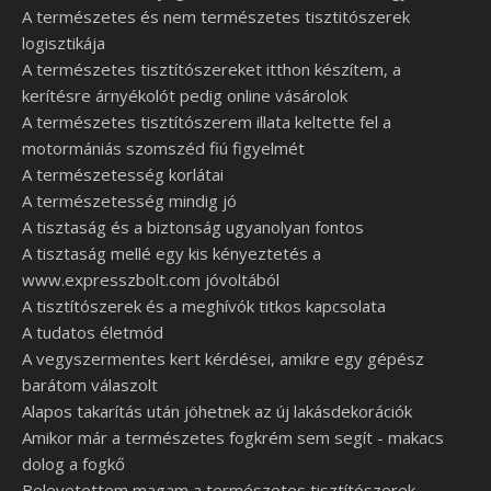
A természetes és nem természetes tisztitószerek
logisztikája
A természetes tisztítószereket itthon készítem, a
kerítésre árnyékolót pedig online vásárolok
A természetes tisztítószerem illata keltette fel a
motormániás szomszéd fiú figyelmét
A természetesség korlátai
A természetesség mindig jó
A tisztaság és a biztonság ugyanolyan fontos
A tisztaság mellé egy kis kényeztetés a
www.expresszbolt.com jóvoltából
A tisztítószerek és a meghívók titkos kapcsolata
A tudatos életmód
A vegyszermentes kert kérdései, amikre egy gépész
barátom válaszolt
Alapos takarítás után jöhetnek az új lakásdekorációk
Amikor már a természetes fogkrém sem segít - makacs
dolog a fogkő
Belevetettem magam a természetes tisztítószerek