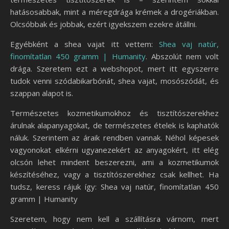
hatásosabbak, mint a méregdrága krémek a drogériákban.
Olcsóbbak és jobbak, ezért igyekszem ezekre átállni.
Egyébként a shea vajat itt vettem:
Shea vaj natúr,
finomítatlan 450 gramm | Humanity
. Abszolút nem volt
drága. Szeretem ezt a webshopot, mert itt egyszerre
tudok venni szódabikarbónát, shea vajat, mosószódát, és
szappan alapot is.
Természetes kozmetikumokhoz és tisztítószerekhez
árulnak alapanyagokat, de természetes ételek is kaphatók
náluk. Szerintem az áraik rendben vannak. Néhol képesek
vagyonokat elkérni ugyanezekért az anyagokért, itt elég
olcsón lehet mindent beszerezni, ami a kozmetikumok
készítéséhez, vagy a tisztítószerekhez csak kellhet. Ha
tudsz, keress rájuk így: Shea vaj natúr, finomítatlan 450
gramm | Humanity
Szeretem, hogy nem kell a szállításra várnom, mert