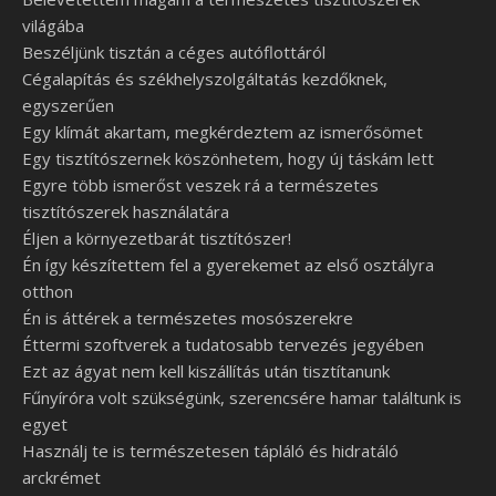
világába
Beszéljünk tisztán a céges autóflottáról
Cégalapítás és székhelyszolgáltatás kezdőknek,
egyszerűen
Egy klímát akartam, megkérdeztem az ismerősömet
Egy tisztítószernek köszönhetem, hogy új táskám lett
Egyre több ismerőst veszek rá a természetes
tisztítószerek használatára
Éljen a környezetbarát tisztítószer!
Én így készítettem fel a gyerekemet az első osztályra
otthon
Én is áttérek a természetes mosószerekre
Éttermi szoftverek a tudatosabb tervezés jegyében
Ezt az ágyat nem kell kiszállítás után tisztítanunk
Fűnyíróra volt szükségünk, szerencsére hamar találtunk is
egyet
Használj te is természetesen tápláló és hidratáló
arckrémet