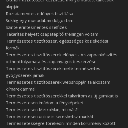
alapján
Rozsdamentes edények tisztítása
Sokáig egy mosodában dolgoztam
Szinte érintésmentes szelfizés
Takarítás helyett csapatépítő tréningen voltam
Természetes tisztítószer, egészséges közlekedési
formák
Természetes tisztítószerek előnyei - A szappankészítés
otthoni folyamata és alapanyagok beszerzése
Természetes tisztítószerek mellé természetes
gyógyszerek járnak
Természetes tisztítószerek webshopján találkoztam
klímareklámmal
Természetes tisztítószerekkel takarítom az új gumikat is
Természetesen imádom a fényképeket
Természetesen MetroMan, mi más?!
Természetesen online is kereshetsz munkát
Természetességre törekedni minden körülmény között