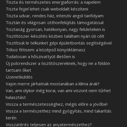
Tiszta és természetes energiaforrás: a napelem
Tiszta fejjel lehet csak weboldalt készíteni
Tiszta udvar, rendes ház, intenzív angol tanfolyam
Tisztán és világosan: otthonfelújítás támogatással
Tisztaság gyorsan, hatékonyan, nagy felületeken is
Tisztítószer-készítés közben találtam nyári úti célt
Tisztítsuk le telkünket gépi épületbontás segítségével
Titkos fétisem: a középső könyöktámasz
Tudatosan a hőszivattyút illetően is
Új polcrendszer a tisztítószereknek, hogy ne a földön
tartsam őket
Üzenetküldés
Vajon merre járhatnak mostanában a klíma árak?
Van, ami olykor még korai, van ami viszont nem tűrhet
halasztást
Vissza a természetességhez, mégis előre a jövőbe!
Vissza a természethez mind gyógyítás, mind takarítás
terén
Visszatérés teljesen az anyatermészethez?