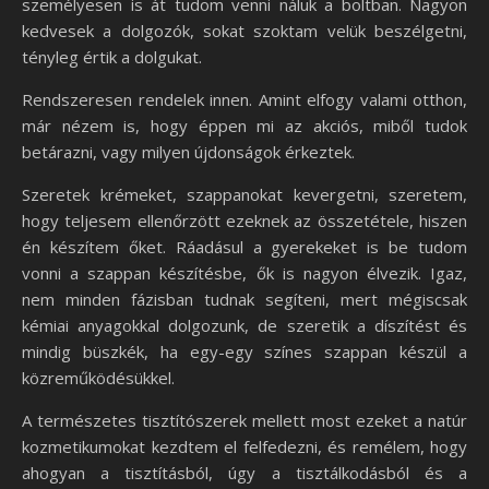
személyesen is át tudom venni náluk a boltban. Nagyon
kedvesek a dolgozók, sokat szoktam velük beszélgetni,
tényleg értik a dolgukat.
Rendszeresen rendelek innen. Amint elfogy valami otthon,
már nézem is, hogy éppen mi az akciós, miből tudok
betárazni, vagy milyen újdonságok érkeztek.
Szeretek krémeket, szappanokat kevergetni, szeretem,
hogy teljesem ellenőrzött ezeknek az összetétele, hiszen
én készítem őket. Ráadásul a gyerekeket is be tudom
vonni a szappan készítésbe, ők is nagyon élvezik. Igaz,
nem minden fázisban tudnak segíteni, mert mégiscsak
kémiai anyagokkal dolgozunk, de szeretik a díszítést és
mindig büszkék, ha egy-egy színes szappan készül a
közreműködésükkel.
A természetes tisztítószerek mellett most ezeket a natúr
kozmetikumokat kezdtem el felfedezni, és remélem, hogy
ahogyan a tisztításból, úgy a tisztálkodásból és a