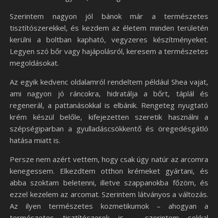
Szerintem nagyon jól bánok már a természetes
tisztítószerekkel, és kezdem az életem minden területén
kerülni a boltban kapható, vegyzeres készítményeket.
Legyen szó bőr vagy hajápolásról, keresem a természetes
megoldásokat.
Az egyik kedvenc oldalamról rendeltem például Shea vajat,
ami nagyon jó ráncokra, hidratálja a bőrt, táplál és
regenerál, a pattanásokkal is elbánik. Rengeteg nyugtató
krém készül belőle, kifejezetten szeretik használni a
szépségiparban a gyulladáscsökkentő és öregedésgátló
hatása miatt is.
Persze nem azért vettem, hogy csak úgy natúr az arcomra
kenegessem. Elkezdtem otthon krémeket gyártani, és
abba szoktam beletenni, illetve szappanokba főzöm, és
ezzel kezelem az arcomat. Szerintem látványos a változás.
Az ilyen természetes kozmetikumok – ahogyan a
természetes tisztítószerek is – szerintem sokkal