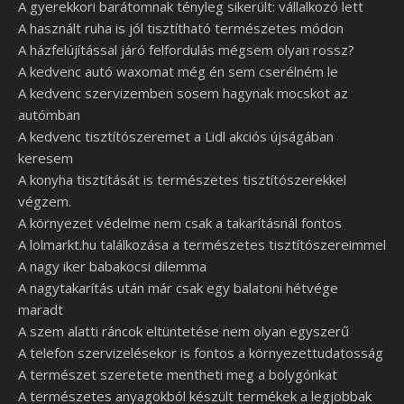
A gyerekkori barátomnak tényleg sikerült: vállalkozó lett
A használt ruha is jól tisztítható természetes módon
A házfelújítással járó felfordulás mégsem olyan rossz?
A kedvenc autó waxomat még én sem cserélném le
A kedvenc szervizemben sosem hagynak mocskot az
autómban
A kedvenc tisztítószeremet a Lidl akciós újságában
keresem
A konyha tisztítását is természetes tisztítószerekkel
végzem.
A környezet védelme nem csak a takarításnál fontos
A lolmarkt.hu találkozása a természetes tisztítószereimmel
A nagy iker babakocsi dilemma
A nagytakarítás után már csak egy balatoni hétvége
maradt
A szem alatti ráncok eltüntetése nem olyan egyszerű
A telefon szervizelésekor is fontos a környezettudatosság
A természet szeretete mentheti meg a bolygónkat
A természetes anyagokból készült termékek a legjobbak