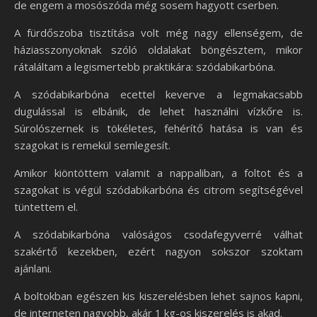
de engem a mosószóda még sosem hagyott cserben.
A fürdőszoba tisztítása volt még nagy ellenségem, de
háziasszonyoknak szóló oldalakat böngésztem, mikor
rátaláltam a legismertebb praktikára: szódabikarbóna.
A szódabikarbóna ecettel keverve a legmakacsabb
dugulással is elbánik, de lehet használni vízkőre is.
Súrolószernek is tökéletes, fehérítő hatása is van és
szagokat is remekül semlegesít.
Amikor kiöntöttem valamit a nappaliban, a foltot és a
szagokat is végül szódabikarbóna és citrom segítségével
tüntettem el.
A szódabikarbóna valóságos csodafegyverré válhat
szakértő kezekben, ezért nagyon sokszor szoktam
ajánlani.
A boltokban egészen kis kiszerelésben lehet sajnos kapni,
de interneten nagyobb, akár 1 kg-os kiszerelés is akad.