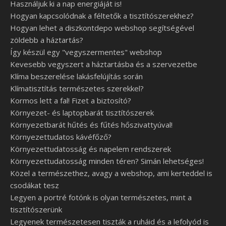
Használjuk ki a nap energiáját is!
Hogyan kapcsolódnak a féltetők a tisztítószerekhez?
Hogyan lehet a diszkontdepo webshop segítségével
zöldebb a háztartás?
Így készül egy "vegyszermentes" webshop
Kevesebb vegyszert a háztartásba és a szervezetbe
Klíma beszerelése lakásfelújítás során
Klímatisztítás természetes szerekkel?
Kormos lett a fal! Fizet a biztosító?
Környezet- és laptopbarát tisztítószerek
Környezetbarát hűtés és fűtés hőszivattyúval!
Környezettudatos kávéfőző?
Környezettudatosság és napelem rendszerek
Környezettudatosság minden téren? Simán lehetséges!
Közel a természethez, avagy a webshop, ami kerteddel is
csodákat tesz
Legyen a portré fotónk is olyan természetes, mint a
tisztítószerünk
Legyenek természetesen tiszták a ruháid és a lefolyód is