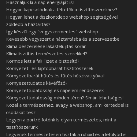
Használjuk ki a nap energiáját is!
Hogyan kapcsolódnak a féltetők a tisztítószerekhez?
Hogyan lehet a diszkontdepo webshop segítségével
zöldebb a háztartás?
Így készül egy "vegyszermentes" webshop
Kevesebb vegyszert a háztartásba és a szervezetbe
Klíma beszerelése lakásfelújítás során
Klímatisztítás természetes szerekkel?
Kormos lett a fal! Fizet a biztosító?
Környezet- és laptopbarát tisztítószerek
Környezetbarát hűtés és fűtés hőszivattyúval!
Környezettudatos kávéfőző?
Környezettudatosság és napelem rendszerek
Környezettudatosság minden téren? Simán lehetséges!
Közel a természethez, avagy a webshop, ami kerteddel is
csodákat tesz
Legyen a portré fotónk is olyan természetes, mint a
tisztítószerünk
Legyenek természetesen tiszták a ruháid és a lefolyód is