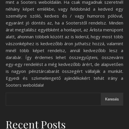
mint a Sooters weboldalán. Ha csak magadnak szeretnél
néhány képet emlékbe, vagy feldobnád a kedved egy
személyre szóló, kedves és / vagy humoros pólóval,
egyaránt jó döntés az, ha a Sooterstől rendelsz. Minden
árat megtalálsz egyébként a honlapot, az Árlista menüpont
alatt, ahonnan többek között az is kiderül, hogy most több
vászonképhez is kedvezőbb áron juthatsz hozzá, valamint
minél több képet rendelsz, annál kedvezőbb lesz a
darabár. Így érdemes lehet összegyűjteni, összevárni
egy-egy rendelést a még kedvezőbb árért, de alapvetően
is nagyon pénztárcabarát összegért vállalják a munkát.
Egyedi és szívmelengető ajándékokért tehát irány a
Sooters weboldala!
Keresés
Recent Posts