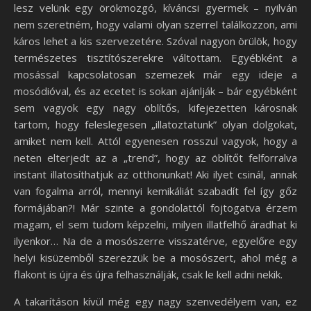
lesz velünk egy örökmozgó, kíváncsi gyermek – nyilván
nem szeretném, hogy valami olyan szerrel találkozzon, ami
káros lehet a kis szervezetére. Szóval nagyon örülök, hogy
természetes tisztítószerekre váltottam. Egyébként a
mosással kapcsolatosan szemezek már egy ideje a
mosódióval, és az ecetet is sokan ajánlják – bár egyébként
sem vagyok egy nagy öblítős, kifejezetten károsnak
tartom, hogy feleslegesen „illatoztatunk” olyan dolgokat,
amiket nem kell. Attól egyenesen rosszul vagyok, hogy a
neten elterjedt az a „trend”, hogy az öblítőt felforralva
instant illatosíthatjuk az otthonunkat! Aki ilyet csinál, annak
van fogalma arról, mennyi kemikáliát szabadít fel így gőz
formájában?! Már szinte a gondolattól fojtogatva érzem
magam, el sem tudom képzelni, milyen illatfelhő áradhat ki
ilyenkor… Na de a mosószerre visszatérve, egyelőre egy
helyi kisüzemből szerezzük be a mosószert, ahol még a
flakont is újra és újra felhasználják, csak le kell adni nekik.
A takarításon kívül még egy nagy szenvedélyem van, ez