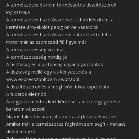
A természetes és nem természetes tisztitószerek
logisztikája
A természetes tisztítószereket itthon készítem, a
kerítésre árnyékolót pedig online vásárolok
A természetes tisztítószerem illata keltette fel a
motormániás szomszéd fiú figyelmét
A természetesség korlátai
A természetesség mindig jó
A tisztaság és a biztonság ugyanolyan fontos
A tisztaság mellé egy kis kényeztetés a
www.expresszbolt.com jóvoltából
A tisztítószerek és a meghívók titkos kapcsolata
A tudatos életmód
A vegyszermentes kert kérdései, amikre egy gépész
barátom válaszolt
Alapos takarítás után jöhetnek az új lakásdekorációk
Amikor már a természetes fogkrém sem segít - makacs
dolog a fogkő
Belevetettem magam a természetes tisztítószerek