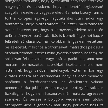
belegondoltam abba, hogy gyerekként hányszor intett óva
nagyanyám és anyukám, hogy a lehető legkevésbé
szagoljam ezeket a vegyszereket, és néha bizony rám is
tört a köhögés egy-egy nagytakarítás után, akkor úgy
döntöttem, ideje változtatnom. És ezzel párhuzamosan
azt is észrevettem, hogy a környezetvédelem területén
belül a környezetbarát takarítás is kiemelt figyelmet kap. A
felületek súrolásához már korábban is gyakran vetettem
be az ecetet, mikróhoz a citromsavat, matrachoz például a
szódabikarbónát (ezeket mind gyerekkoromból hozom), de
sok olyan felület volt – vagy akár a padló is -, amit nem
mertem természetes szerekkel tisztítani, mert nem
hittem el, hogy valóban hatékonyak. Aztán amikor egy
kutatás kihozta azt eredményül, hogy az ecet mennyire
hatékony a fertőtlenítésben, az átbillentett valamit
bennem. Sokkal jobban érzem magam lelkileg, és sokszor
fizikailag is, hogy nem használok már makacs, agresszív
szereket. És persze a bolygónk védelme sem utolsó
szempont! Arra is gondolok már, hogy pár éven belül itt