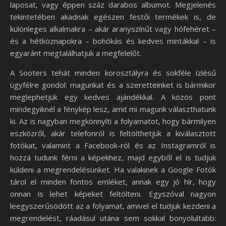
laposat, vagy éppen száz darabos albumot. Megjelenés
tekintetében akadnak egészen festői termékek is, de
különleges alkalmakra – akár aranyszínűt vagy hófehéret –
és a hétköznapokra – bohókás és kedves mintákkal – is
egyaránt megtalálhatjuk a megfelelőt.
A Sooters tehát minden korosztályra és sokféle ízlésű
ügyfélre gondol: magunkat és a szeretteinket is bármikor
meglephetjük egy kedves ajándékkal. A közös pont
mindegyiknél a fénykép lesz, amit mi magunk választhatunk
ki. Az is nagyban megkönnyíti a folyamatot, hogy bármilyen
eszközről, akár telefonról is feltölthetjük a kiválasztott
fotókat, valamint a Facebook-ról és az Instagramról is
hozzá tudunk férni a képekhez, majd egyből el is tudjuk
küldeni a megrendelésünket. Ha valakinek a Google Fotók
tárol el minden fontos emléket, annak egy jó hír, hogy
onnan is lehet képeket feltölteni. Egyszóval nagyon
leegyszerűsödött az a folyamat, amivel el tudjuk kezdeni a
megrendelést, ráadásul utána sem sokkal bonyolultabb: