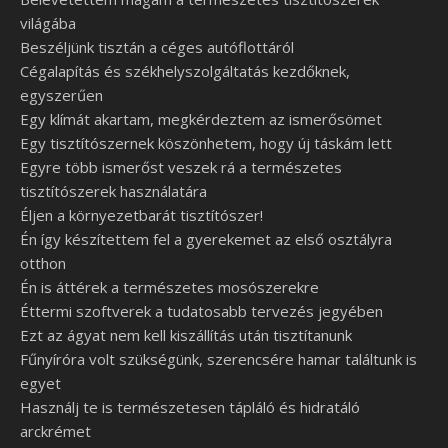
világába
Beszéljünk tisztán a céges autóflottáról
Cégalapítás és székhelyszolgáltatás kezdőknek,
egyszerűen
Egy klímát akartam, megkérdeztem az ismerősömet
Egy tisztítószernek köszönhetem, hogy új táskám lett
Egyre több ismerőst veszek rá a természetes
tisztítószerek használatára
Éljen a környezetbarát tisztítószer!
Én így készítettem fel a gyerekemet az első osztályra
otthon
Én is áttérek a természetes mosószerekre
Éttermi szoftverek a tudatosabb tervezés jegyében
Ezt az ágyat nem kell kiszállítás után tisztítanunk
Fűnyíróra volt szükségünk, szerencsére hamar találtunk is
egyet
Használj te is természetesen tápláló és hidratáló
arckrémet