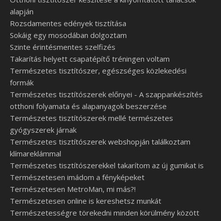
alapján
Rozsdamentes edények tisztítása
Sokáig egy mosodában dolgoztam
Szinte érintésmentes szelfizés
Takarítás helyett csapatépítő tréningen voltam
Természetes tisztítószer, egészséges közlekedési
formák
Természetes tisztítószerek előnyei - A szappankészítés
otthoni folyamata és alapanyagok beszerzése
Természetes tisztítószerek mellé természetes
gyógyszerek járnak
Természetes tisztítószerek webshopján találkoztam
klímareklámmal
Természetes tisztítószerekkel takarítom az új gumikat is
Természetesen imádom a fényképeket
Természetesen MetroMan, mi más?!
Természetesen online is kereshetsz munkát
Természetességre törekedni minden körülmény között