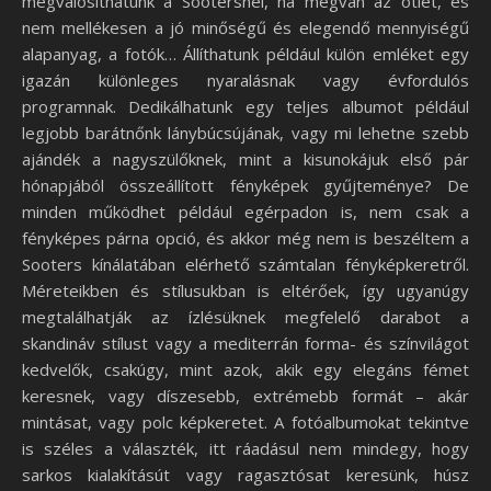
megvalósíthatunk a Sootersnél, ha megvan az ötlet, és
nem mellékesen a jó minőségű és elegendő mennyiségű
alapanyag, a fotók… Állíthatunk például külön emléket egy
igazán különleges nyaralásnak vagy évfordulós
programnak. Dedikálhatunk egy teljes albumot például
legjobb barátnőnk lánybúcsújának, vagy mi lehetne szebb
ajándék a nagyszülőknek, mint a kisunokájuk első pár
hónapjából összeállított fényképek gyűjteménye? De
minden működhet például egérpadon is, nem csak a
fényképes párna opció, és akkor még nem is beszéltem a
Sooters kínálatában elérhető számtalan fényképkeretről.
Méreteikben és stílusukban is eltérőek, így ugyanúgy
megtalálhatják az ízlésüknek megfelelő darabot a
skandináv stílust vagy a mediterrán forma- és színvilágot
kedvelők, csakúgy, mint azok, akik egy elegáns fémet
keresnek, vagy díszesebb, extrémebb formát – akár
mintásat, vagy polc képkeretet. A fotóalbumokat tekintve
is széles a választék, itt ráadásul nem mindegy, hogy
sarkos kialakításút vagy ragasztósat keresünk, húsz