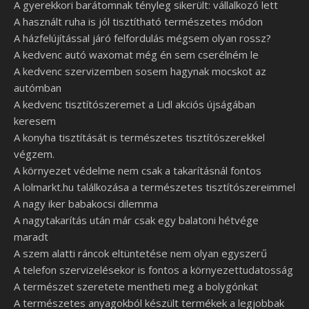
A gyerekkori barátomnak tényleg sikerült: vállalkozó lett
A használt ruha is jól tisztítható természetes módon
A házfelújítással járó felfordulás mégsem olyan rossz?
A kedvenc autó waxomat még én sem cserélném le
A kedvenc szervizemben sosem hagynak mocskot az
autómban
A kedvenc tisztítószeremet a Lidl akciós újságában
keresem
A konyha tisztítását is természetes tisztítószerekkel
végzem.
A környezet védelme nem csak a takarításnál fontos
A lolmarkt.hu találkozása a természetes tisztítószereimmel
A nagy iker babakocsi dilemma
A nagytakarítás után már csak egy balatoni hétvége
maradt
A szem alatti ráncok eltüntetése nem olyan egyszerű
A telefon szervizelésekor is fontos a környezettudatosság
A természet szeretete mentheti meg a bolygónkat
A természetes anyagokból készült termékek a legjobbak