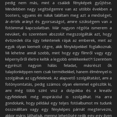
pedig nem más, mint a családi fényképek gyűjtése.
Mindebben nagy segítségemre van az utóbbi években a
Sooters, ugyanis én náluk találtam meg azt a minőséget,
ár-érték arányt és gyorsaságot, amire szükségem van a
fotóimmal kapcsolatban. Már nagyon régóta ismerem a
nevüket, és szerintem abszolút megszolgálták azt, hogy
évtizedek óta úgy tekintenek rájuk az emberek, mint az
egyik olyan kiemelt cégre, akik fényképekkel foglalkoznak.
Mi lehetne annál szebb, mint hogy egy filmről vagy egy
képernyőről életre keltik a legjobb emlékeinket?! Szerintem
egyrészt nagyon hálás feladat, másrészt ők
tulajdonképpen nem csak termékekkel, hanem élménnyel is
szolgálnak az ügyfeleknek. Az alapvető szolgáltatást, ami a
fotónyomtatás, pedig számos olyan elemmel egészítik ki,
ami még több színt visz a dolgokba és a kreatív
ügyfeleknek még inspirációul is szolgálhat. Ha arra
gondolunk, hogy például egy teljes fotóalbumot mi tudunk
összeállítani vagy egy fényképes párnát megtervezni,
akkor máris láthatjuk, mennyi lehetőség rejlik egy-egy ilyen