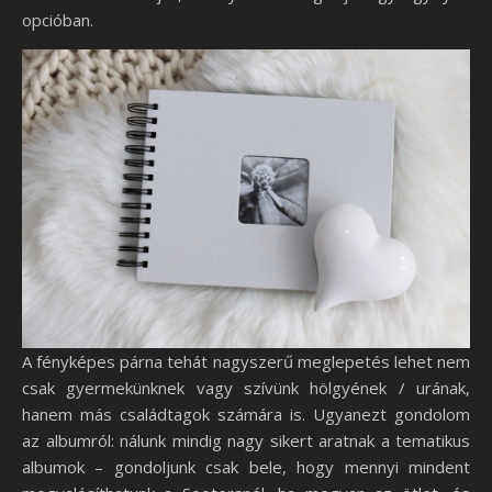
opcióban.
A fényképes párna tehát nagyszerű meglepetés lehet nem
csak gyermekünknek vagy szívünk hölgyének / urának,
hanem más családtagok számára is. Ugyanezt gondolom
az albumról: nálunk mindig nagy sikert aratnak a tematikus
albumok – gondoljunk csak bele, hogy mennyi mindent