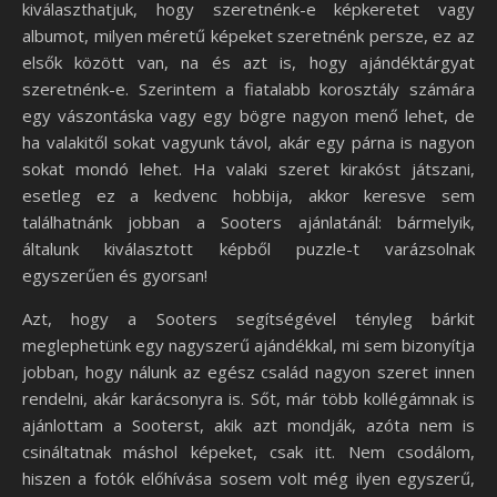
kiválaszthatjuk, hogy szeretnénk-e képkeretet vagy
albumot, milyen méretű képeket szeretnénk persze, ez az
elsők között van, na és azt is, hogy ajándéktárgyat
szeretnénk-e. Szerintem a fiatalabb korosztály számára
egy vászontáska vagy egy bögre nagyon menő lehet, de
ha valakitől sokat vagyunk távol, akár egy párna is nagyon
sokat mondó lehet. Ha valaki szeret kirakóst játszani,
esetleg ez a kedvenc hobbija, akkor keresve sem
találhatnánk jobban a Sooters ajánlatánál: bármelyik,
általunk kiválasztott képből puzzle-t varázsolnak
egyszerűen és gyorsan!
Azt, hogy a Sooters segítségével tényleg bárkit
meglephetünk egy nagyszerű ajándékkal, mi sem bizonyítja
jobban, hogy nálunk az egész család nagyon szeret innen
rendelni, akár karácsonyra is. Sőt, már több kollégámnak is
ajánlottam a Sooterst, akik azt mondják, azóta nem is
csináltatnak máshol képeket, csak itt. Nem csodálom,
hiszen a fotók előhívása sosem volt még ilyen egyszerű,