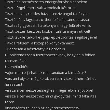
Tiszta és természetes energiaforrás: a napelem
Tiszta fejjel lehet csak weboldalt készíteni
Tiszta udvar, rendes ház, intenzív angol tanfolyam
Tisztán és világosan: otthonfelújítás támogatással
Tisztaság gyorsan, hatékonyan, nagy felületeken is
Tisztítószer-készítés közben találtam nyári úti célt
Tisztítsuk le telkünket gépi épületbontás segítségével
Titkos fétisem: a középső könyöktámasz
Tudatosan a hőszivattyút illetően is
Új polcrendszer a tisztítószereknek, hogy ne a földön
tartsam őket
Üzenetküldés
Vajon merre járhatnak mostanában a klíma árak?
Van, ami olykor még korai, van ami viszont nem tűrhet
halasztást
Vissza a természetességhez, mégis előre a jövőbe!
Vissza a természethez mind gyógyítás, mind takarítás
terén
Visszatérés teljesen az anyatermészethez?