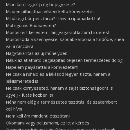
Mibe kerül egy új cég bejegyzése?
Minden pillanatban védeni kell a környezetet
Minőségi bőr pénztárca? Irány a cipomarket.hu!
Mobilgumis Budapesten?
Mosószert kerestem, lángvágásról láttam hirdetést
Mosószóda a szennyesre, szódabikarbóna a fürdőbe, shea
vaj a ráncokra
Nagytakarítás az új műhelyben
Náluk az átlátható cégalapítás teljesen természetes dolog
Napelem pályázattal a környezetért
Ne csak a ruháid és a lakásod legyen tiszta, hanem a
lelkiismereted is
Ne csak környezeted, hanem a saját biztonságodra is
ügyelj - futás közben is!
Néha nem elég a természetes tisztítás, és szakembert
kell hívni
Nem kell ám mindent letisztítani!
Ökomami vagy pelusmami, ez itt a kérdés
Otthoni tisztítószer készítése a kinyomtatott tanácsok