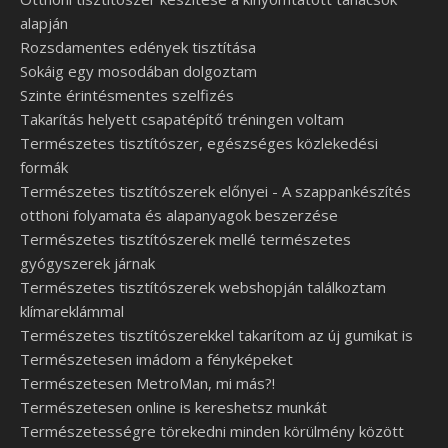
alapján
Rozsdamentes edények tisztítása
Sokáig egy mosodában dolgoztam
Szinte érintésmentes szelfizés
Takarítás helyett csapatépítő tréningen voltam
Természetes tisztítószer, egészséges közlekedési
formák
Természetes tisztítószerek előnyei - A szappankészítés
otthoni folyamata és alapanyagok beszerzése
Természetes tisztítószerek mellé természetes
gyógyszerek járnak
Természetes tisztítószerek webshopján találkoztam
klímareklámmal
Természetes tisztítószerekkel takarítom az új gumikat is
Természetesen imádom a fényképeket
Természetesen MetroMan, mi más?!
Természetesen online is kereshetsz munkát
Természetességre törekedni minden körülmény között