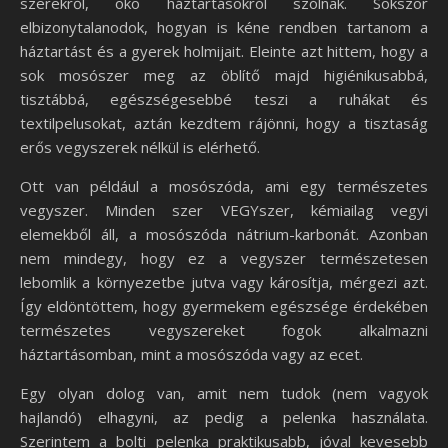
szerekről, öko háztartásokról szólnak. Sokszor
elbizonytalanodok, hogyan is kéne rendben tartanom a
háztartást és a gyerek holmijait. Eleinte azt hittem, hogy a
sok mosószer meg az öblítő majd higiénikusabbá,
tisztábbá, egészségesebbé teszi a ruhákat és
textilpelusokat, aztán kezdtem rájönni, hogy a tisztaság
erős vegyszerek nélkül is elérhető.
Ott van például a mosószóda, ami egy természetes
vegyszer. Minden szer VEGYszer, kémiailag vegyi
elemekből áll, a mosószóda nátrium-karbonát. Azonban
nem mindegy, hogy ez a vegyszer természetesen
lebomlik a környezetbe jutva vagy károsítja, mérgezi azt.
Így eldöntöttem, hogy gyermekem egészsége érdekében
természetes vegyszereket fogok alkalmazni
háztartásomban, mint a mosószóda vagy az ecet.
Egy olyan dolog van, amit nem tudok (nem vagyok
hajlandó) elhagyni, az pedig a pelenka használata.
Szerintem a bolti pelenka praktikusabb, jóval kevesebb