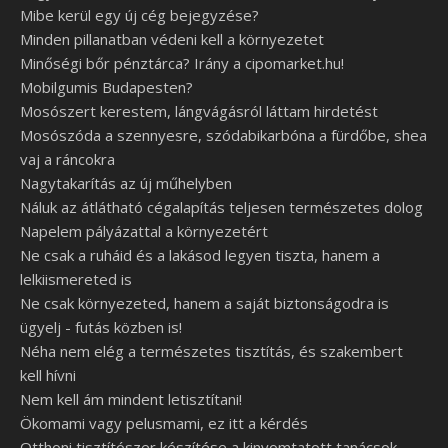
Mibe kerül egy új cég bejegyzése?
Minden pillanatban védeni kell a környezetet
Minőségi bőr pénztárca? Irány a cipomarket.hu!
Mobilgumis Budapesten?
Mosószert kerestem, lángvágásról láttam hirdetést
Mosószóda a szennyesre, szódabikarbóna a fürdőbe, shea
vaj a ráncokra
Nagytakarítás az új műhelyben
Náluk az átlátható cégalapítás teljesen természetes dolog
Napelem pályázattal a környezetért
Ne csak a ruháid és a lakásod legyen tiszta, hanem a
lelkiismereted is
Ne csak környezeted, hanem a saját biztonságodra is
ügyelj - futás közben is!
Néha nem elég a természetes tisztítás, és szakembert
kell hívni
Nem kell ám mindent letisztítani!
Ökomami vagy pelusmami, ez itt a kérdés
Otthoni tisztítószer készítése a kinyomtatott tanácsok