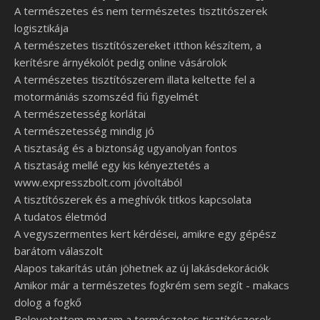
A természetes és nem természetes tisztitószerek
logisztikája
A természetes tisztítószereket itthon készítem, a
kerítésre árnyékolót pedig online vásárolok
A természetes tisztítószerem illata keltette fel a
motormániás szomszéd fiú figyelmét
A természetesség korlátai
A természetesség mindig jó
A tisztaság és a biztonság ugyanolyan fontos
A tisztaság mellé egy kis kényeztetés a
www.expresszbolt.com jóvoltából
A tisztítószerek és a meghívók titkos kapcsolata
A tudatos életmód
A vegyszermentes kert kérdései, amikre egy gépész
barátom válaszolt
Alapos takarítás után jöhetnek az új lakásdekorációk
Amikor már a természetes fogkrém sem segít - makacs
dolog a fogkő
Belevetettem magam a természetes tisztítószerek