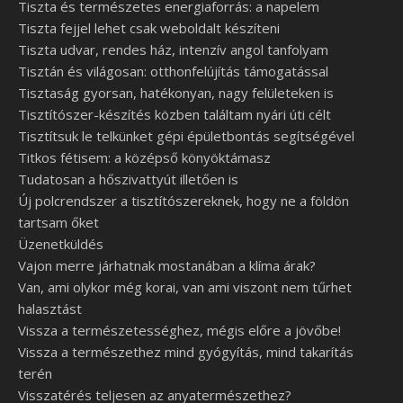
Tiszta és természetes energiaforrás: a napelem
Tiszta fejjel lehet csak weboldalt készíteni
Tiszta udvar, rendes ház, intenzív angol tanfolyam
Tisztán és világosan: otthonfelújítás támogatással
Tisztaság gyorsan, hatékonyan, nagy felületeken is
Tisztítószer-készítés közben találtam nyári úti célt
Tisztítsuk le telkünket gépi épületbontás segítségével
Titkos fétisem: a középső könyöktámasz
Tudatosan a hőszivattyút illetően is
Új polcrendszer a tisztítószereknek, hogy ne a földön
tartsam őket
Üzenetküldés
Vajon merre járhatnak mostanában a klíma árak?
Van, ami olykor még korai, van ami viszont nem tűrhet
halasztást
Vissza a természetességhez, mégis előre a jövőbe!
Vissza a természethez mind gyógyítás, mind takarítás
terén
Visszatérés teljesen az anyatermészethez?