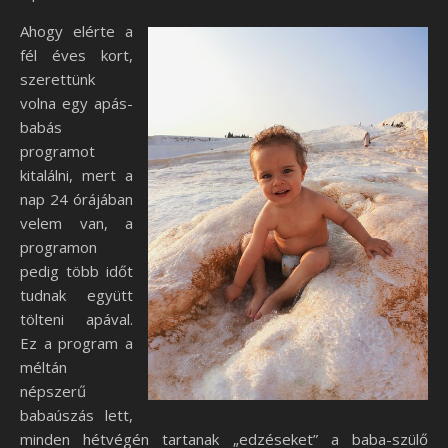
Ahogy elérte a
fél éves kort,
szerettünk
volna egy apás-
babás
programot
kitalálni, mert a
nap 24 órájában
velem van, a
programon
pedig több időt
tudnak együtt
tölteni apával.
Ez a program a
méltán
népszerű
babaúszás lett,
minden hétvégén tartanak „edzéseket” a baba-szülő