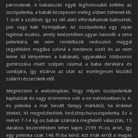
párosoknak. A babaúszás egyik legfontosabb kelléke az
úszópelenka, a babák közepesen meleg vízben töltenek kb.
1 órát a szülővel, így ez idő alatt elfordulhatnak balesetek,
pisi vagy kaki formájában. Az úszópelenka egy olyan
higiéniai eszköz, amely kinézetében ugyan hasonlít a sima
pelenkára, de nem rendelkezik nedvszívó maggal
(egyébként magába szívná a medence vizét és az nem
lenne túl kényelmes a babának), ugyanakkor többsoros
gumírozása miatt szépen rásimul a baba derekára és
combjára, így elzárva az utat az esetlegesen kiszökő
szilárd részecskék elől.
Megnéztem a webshopban, hogy milyen úszópelenkák
kaphatóak és nagy örömömre volt a mi méretünkben is 4-
es pelenka a már bevált Sleepy márkától, ha érdekel
titeket, itt megnézhetitek: lord.shop.hu/uszopelenka. Ez a
méret 7-14 kg-os babák számára megfelelő választás, 15
darabos kiszerelésben lehet kapni 2199 Ft-os áron, így
egy pelenka csak 146 Ft-ba kerül. Azt írták erről a magas