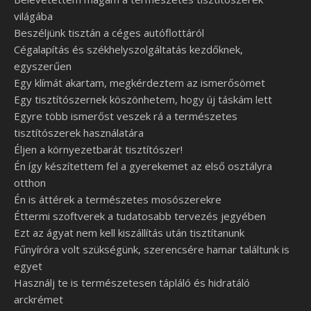
világába
Beszéljünk tisztán a céges autóflottáról
Cégalapítás és székhelyszolgáltatás kezdőknek,
egyszerűen
Egy klímát akartam, megkérdeztem az ismerősömet
Egy tisztítószernek köszönhetem, hogy új táskám lett
Egyre több ismerőst veszek rá a természetes
tisztítószerek használatára
Éljen a környezetbarát tisztítószer!
Én így készítettem fel a gyerekemet az első osztályra
otthon
Én is áttérek a természetes mosószerekre
Éttermi szoftverek a tudatosabb tervezés jegyében
Ezt az ágyat nem kell kiszállítás után tisztítanunk
Fűnyíróra volt szükségünk, szerencsére hamar találtunk is
egyet
Használj te is természetesen tápláló és hidratáló
arckrémet