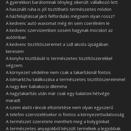
A gyerekkori barátomnak tényleg sikerült: vállalkozó lett
A használt ruha is jól tisztítható természetes módon
A házfelújítással járó felfordulás mégsem olyan rossz?
A kedvenc autó waxomat még én sem cserélném le
A kedvenc szervizemben sosem hagynak mocskot az
autómban
A kedvenc tisztítószeremet a Lidl akciós újságában
keresem
A konyha tisztítását is természetes tisztítószerekkel
végzem.
A környezet védelme nem csak a takarításnál fontos
A lolmarkt.hu találkozása a természetes tisztítószereimmel
A nagy iker babakocsi dilemma
A nagytakarítás után már csak egy balatoni hétvége
maradt
A szem alatti ráncok eltüntetése nem olyan egyszerű
A telefon szervizelésekor is fontos a környezettudatosság
A természet szeretete mentheti meg a bolygónkat
A természetes anyagokból készült termékek a legjobbak