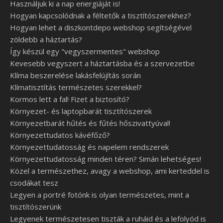
Használjuk ki a nap energiáját is!
Hogyan kapcsolódnak a féltetők a tisztítószerekhez?
Hogyan lehet a diszkontdepo webshop segítségével
zöldebb a háztartás?
Így készül egy "vegyszermentes" webshop
Kevesebb vegyszert a háztartásba és a szervezetbe
Klíma beszerelése lakásfelújítás során
Klímatisztítás természetes szerekkel?
Kormos lett a fal! Fizet a biztosító?
Környezet- és laptopbarát tisztítószerek
Környezetbarát hűtés és fűtés hőszivattyúval!
Környezettudatos kávéfőző?
Környezettudatosság és napelem rendszerek
Környezettudatosság minden téren? Simán lehetséges!
Közel a természethez, avagy a webshop, ami kerteddel is
csodákat tesz
Legyen a portré fotónk is olyan természetes, mint a
tisztítószerünk
Legyenek természetesen tiszták a ruháid és a lefolyód is