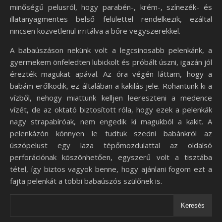
minőségű pelusról, hogy parabén-, krém-, színezék- és
illatanyagmentes belső felülettel rendelkezik, ezáltal
nincsen közvetlenül irritálva a bőre vegyszerekkel.
A babaúszáson nekünk volt a legcsinosabb pelenkánk, a
gyermekem önfeledten lubickolt és próbált úszni, igazán jól
érezték magukat apával. Az óra végén láttam, hogy a
babám erőlködik, ez általában a kakilás jele. Rohantunk ki a
vízből, nehogy miattunk kelljen leereszteni a medence
vízét, de az oktató biztosított róla, hogy ezek a pelenkák
nagy strapabíróak, nem engedik ki magukból a kakit. A
pelenkázón könnyen le tudtuk szedni babánkról az
úszópelust egy laza tépőmozdulattal az oldalsó
perforációnak köszönhetően, egyszerű volt a tisztába
tétel, így biztos vagyok benne, hogy ajánlani fogom ezt a
fajta pelenkát a többi babaúszós szülőnek is.
Keresés