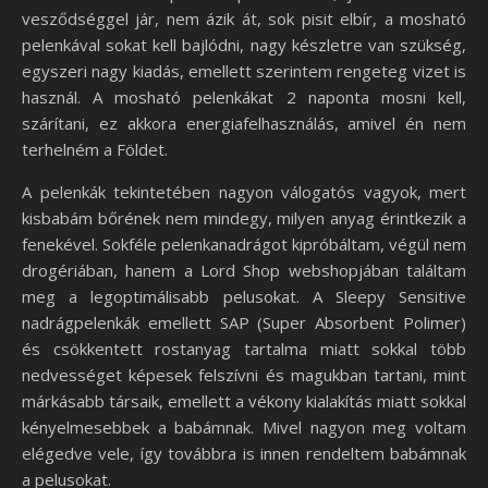
vesződséggel jár, nem ázik át, sok pisit elbír, a mosható
pelenkával sokat kell bajlódni, nagy készletre van szükség,
egyszeri nagy kiadás, emellett szerintem rengeteg vizet is
használ. A mosható pelenkákat 2 naponta mosni kell,
szárítani, ez akkora energiafelhasználás, amivel én nem
terhelném a Földet.
A pelenkák tekintetében nagyon válogatós vagyok, mert
kisbabám bőrének nem mindegy, milyen anyag érintkezik a
fenekével. Sokféle pelenkanadrágot kipróbáltam, végül nem
drogériában, hanem a Lord Shop webshopjában találtam
meg a legoptimálisabb pelusokat. A Sleepy Sensitive
nadrágpelenkák emellett SAP (Super Absorbent Polimer)
és csökkentett rostanyag tartalma miatt sokkal több
nedvességet képesek felszívni és magukban tartani, mint
márkásabb társaik, emellett a vékony kialakítás miatt sokkal
kényelmesebbek a babámnak. Mivel nagyon meg voltam
elégedve vele, így továbbra is innen rendeltem babámnak
a pelusokat.