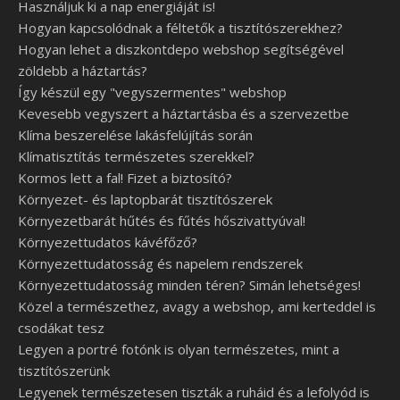
Használjuk ki a nap energiáját is!
Hogyan kapcsolódnak a féltetők a tisztítószerekhez?
Hogyan lehet a diszkontdepo webshop segítségével
zöldebb a háztartás?
Így készül egy "vegyszermentes" webshop
Kevesebb vegyszert a háztartásba és a szervezetbe
Klíma beszerelése lakásfelújítás során
Klímatisztítás természetes szerekkel?
Kormos lett a fal! Fizet a biztosító?
Környezet- és laptopbarát tisztítószerek
Környezetbarát hűtés és fűtés hőszivattyúval!
Környezettudatos kávéfőző?
Környezettudatosság és napelem rendszerek
Környezettudatosság minden téren? Simán lehetséges!
Közel a természethez, avagy a webshop, ami kerteddel is
csodákat tesz
Legyen a portré fotónk is olyan természetes, mint a
tisztítószerünk
Legyenek természetesen tiszták a ruháid és a lefolyód is