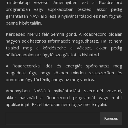
mindenképp vezesd. Amennyiben ezt a Roadrecord
programban vagy applikációban teszed, akkor pedig
garantáltan NAV- álló lesz a nyilvántartásod és nem fognak
benne hibát találni.
Kérdésed merült fel? Semmi gond. A Roadrecord oldalán
nagyon sok hasznos információt megtudhatsz. Ha itt nem
találod meg a kérdésedre a választ, akkor pedig
hétköznapokon az ügyfélszolgálatot is hívhatod.
A Roadrecord-al időt és energiát spórolhatsz meg
magadnak úgy, hogy közben minden szakszerűen és
pontosan úgy történik, ahogy az meg van írva.
Amennyiben NAV-álló nyilvántartást szeretnél vezetni,
akkor használd a Roadrecord programját vagy mobil
applikációját. Ezzel biztosan nem fogsz mellé nyúlni.
Keresés