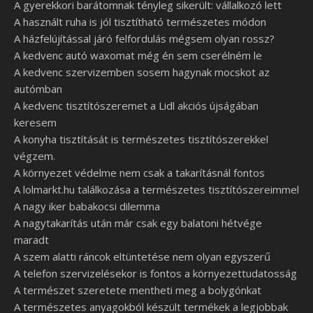
A gyerekkori barátomnak tényleg sikerült: vállalkozó lett
A használt ruha is jól tisztítható természetes módon
A házfelújítással járó felfordulás mégsem olyan rossz?
A kedvenc autó waxomat még én sem cserélném le
A kedvenc szervizemben sosem hagynak mocskot az
autómban
A kedvenc tisztítószeremet a Lidl akciós újságában
keresem
A konyha tisztítását is természetes tisztítószerekkel
végzem.
A környezet védelme nem csak a takarításnál fontos
A lolmarkt.hu találkozása a természetes tisztítószereimmel
A nagy iker babakocsi dilemma
A nagytakarítás után már csak egy balatoni hétvége
maradt
A szem alatti ráncok eltüntetése nem olyan egyszerű
A telefon szervizelésekor is fontos a környezettudatosság
A természet szeretete mentheti meg a bolygónkat
A természetes anyagokból készült termékek a legjobbak