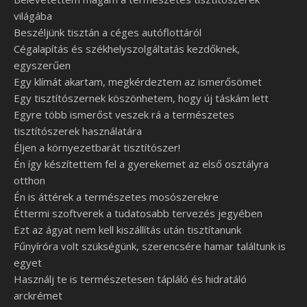
világába
Beszéljünk tisztán a céges autóflottáról
Cégalapítás és székhelyszolgáltatás kezdőknek,
egyszerűen
Egy klímát akartam, megkérdeztem az ismerősömet
Egy tisztítószernek köszönhetem, hogy új táskám lett
Egyre több ismerőst veszek rá a természetes
tisztítószerek használatára
Éljen a környezetbarát tisztítószer!
Én így készítettem fel a gyerekemet az első osztályra
otthon
Én is áttérek a természetes mosószerekre
Éttermi szoftverek a tudatosabb tervezés jegyében
Ezt az ágyat nem kell kiszállítás után tisztítanunk
Fűnyíróra volt szükségünk, szerencsére hamar találtunk is
egyet
Használj te is természetesen tápláló és hidratáló
arckrémet