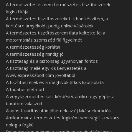
A természetes és nem természetes tisztitószerek
logisztikája
A természetes tisztítószereket itthon készítem, a
kerítésre árnyékolót pedig online vásárolok
A természetes tisztítószerem illata keltette fel a
motormániás szomszéd fiú figyelmét
A természetesség korlátai
A természetesség mindig jó
A tisztaság és a biztonság ugyanolyan fontos
A tisztaság mellé egy kis kényeztetés a
www.expresszbolt.com jóvoltából
A tisztítószerek és a meghívók titkos kapcsolata
A tudatos életmód
A vegyszermentes kert kérdései, amikre egy gépész
barátom válaszolt
Alapos takarítás után jöhetnek az új lakásdekorációk
Amikor már a természetes fogkrém sem segít - makacs
dolog a fogkő
Belevetettem magam a természetes tisztítószerek