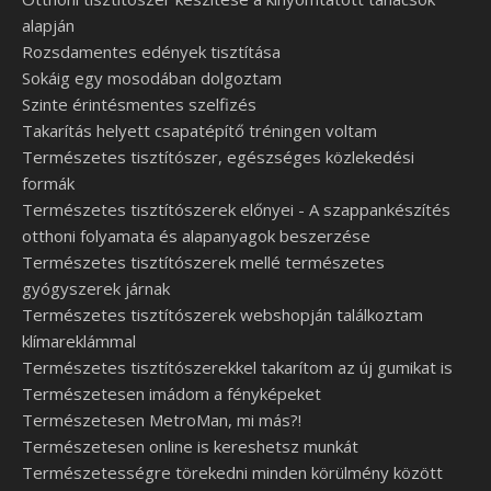
alapján
Rozsdamentes edények tisztítása
Sokáig egy mosodában dolgoztam
Szinte érintésmentes szelfizés
Takarítás helyett csapatépítő tréningen voltam
Természetes tisztítószer, egészséges közlekedési
formák
Természetes tisztítószerek előnyei - A szappankészítés
otthoni folyamata és alapanyagok beszerzése
Természetes tisztítószerek mellé természetes
gyógyszerek járnak
Természetes tisztítószerek webshopján találkoztam
klímareklámmal
Természetes tisztítószerekkel takarítom az új gumikat is
Természetesen imádom a fényképeket
Természetesen MetroMan, mi más?!
Természetesen online is kereshetsz munkát
Természetességre törekedni minden körülmény között