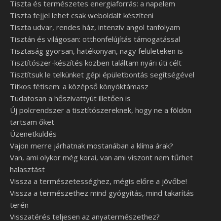
Tiszta és természetes energiaforrás: a napelem
Tiszta fejjel lehet csak weboldalt készíteni
Tiszta udvar, rendes ház, intenzív angol tanfolyam
Tisztán és világosan: otthonfelújítás támogatással
Tisztaság gyorsan, hatékonyan, nagy felületeken is
Tisztítószer-készítés közben találtam nyári úti célt
Tisztítsuk le telkünket gépi épületbontás segítségével
Titkos fétisem: a középső könyöktámasz
Tudatosan a hőszivattyút illetően is
Új polcrendszer a tisztítószereknek, hogy ne a földön
tartsam őket
Üzenetküldés
Vajon merre járhatnak mostanában a klíma árak?
Van, ami olykor még korai, van ami viszont nem tűrhet
halasztást
Vissza a természetességhez, mégis előre a jövőbe!
Vissza a természethez mind gyógyítás, mind takarítás
terén
Visszatérés teljesen az anyatermészethez?