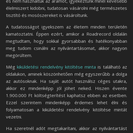
és nem használtuk az áramot, igyekeztünk minél kevesebb
élelmiszert kidobni, tudatosan vásárolni még természetes
tisztító és mosószereket is vásároltunk.
A tudatosságot igyekszem az életem minden területén
kamatoztatni. Éppen ezért, amikor a Roadrecord oldalán
megtudtam, hogy sokkal gyorsabban és hatékonyabban
meg tudom csinálni az nyilvántartásomat, akkor nagyon
megörültem.
Még
kiküldetési rendelvény kitöltése minta
is található az
oldalukon, aminek köszönhetően még egyszerűbb a dolga
az autósoknak. Ha saját autót használsz céges utakra,
akkor ez mindenképp jól jöhet neked. Hiszen évente
1.900.000 Ft költségterítést kaphatsz ebben az esetben.
Ezzel szerintem mindenképp érdemes lehet élni és
folyamatosan a kiküldetési rendelvény kitöltése mintát
vezetni.
Ha szeretnél adót megtakarítani, akkor az nyilvántartást