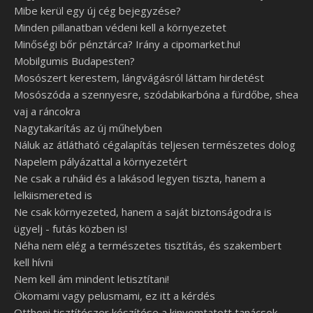
Mibe kerül egy új cég bejegyzése?
Minden pillanatban védeni kell a környezetet
Minőségi bőr pénztárca? Irány a cipomarket.hu!
Mobilgumis Budapesten?
Mosószert kerestem, lángvágásról láttam hirdetést
Mosószóda a szennyesre, szódabikarbóna a fürdőbe, shea
vaj a ráncokra
Nagytakarítás az új műhelyben
Náluk az átlátható cégalapítás teljesen természetes dolog
Napelem pályázattal a környezetért
Ne csak a ruháid és a lakásod legyen tiszta, hanem a
lelkiismereted is
Ne csak környezeted, hanem a saját biztonságodra is
ügyelj - futás közben is!
Néha nem elég a természetes tisztítás, és szakembert
kell hívni
Nem kell ám mindent letisztítani!
Ökomami vagy pelusmami, ez itt a kérdés
Otthoni tisztítószer készítése a kinyomtatott tanácsok