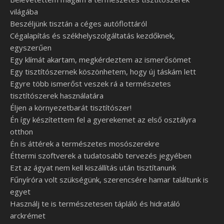
világába
Beszéljünk tisztán a céges autóflottáról
Cégalapítás és székhelyszolgáltatás kezdőknek,
egyszerűen
Egy klímát akartam, megkérdeztem az ismerősömet
Egy tisztítószernek köszönhetem, hogy új táskám lett
Egyre több ismerőst veszek rá a természetes
tisztítószerek használatára
Éljen a környezetbarát tisztítószer!
Én így készítettem fel a gyerekemet az első osztályra
otthon
Én is áttérek a természetes mosószerekre
Éttermi szoftverek a tudatosabb tervezés jegyében
Ezt az ágyat nem kell kiszállítás után tisztítanunk
Fűnyíróra volt szükségünk, szerencsére hamar találtunk is
egyet
Használj te is természetesen tápláló és hidratáló
arckrémet