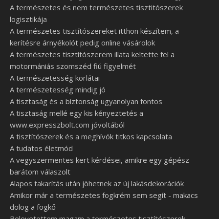
A természetes és nem természetes tisztitószerek
logisztikája
A természetes tisztítószereket itthon készítem, a
kerítésre árnyékolót pedig online vásárolok
A természetes tisztítószerem illata keltette fel a
motormániás szomszéd fiú figyelmét
A természetesség korlátai
A természetesség mindig jó
A tisztaság és a biztonság ugyanolyan fontos
A tisztaság mellé egy kis kényeztetés a
www.expresszbolt.com jóvoltából
A tisztítószerek és a meghívók titkos kapcsolata
A tudatos életmód
A vegyszermentes kert kérdései, amikre egy gépész
barátom válaszolt
Alapos takarítás után jöhetnek az új lakásdekorációk
Amikor már a természetes fogkrém sem segít - makacs
dolog a fogkő
Belevetettem magam a természetes tisztítószerek