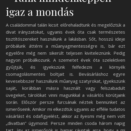
igaz a mondás
A családommal talán kicsit előrehaladtunk és megelőztük a
divat irányzatokat, ugyanis évek óta csak természetes
tisztítószereket használunk a lakásban. Sőt, hosszú ideje
próbálunk áttérni a műanyagmentességre is, bár ezt
egyelőre még nem sikerült teljesen kiviteleznünk. Pedig
nagyon próbálkozunk. A szemetet évek óta szelektíven
gyűjtjük, és igyekszünk felfedezni a környék
csomagolásmentes boltjait is. Bevásárláshoz egyre
kevesebbszer használunk műanyag szatyrokat, igyekszünk
saját, korábban másra használt vagy felszabadult
üvegeket, tárolókat vinni magunkkal a vásárlós körútjaink
során. Először persze furcsának néztek bennünket az
ismerőseink. Amikor mi elkezdtük ugyanis az efféle tudatos
vásárlást és odafigyelést, akkor az ilyesmi még nem volt
„divatban” úgymond. Persze minden csoda három napig
tart, így az ismerősök is hamar ráuntak arra, hogy a mi