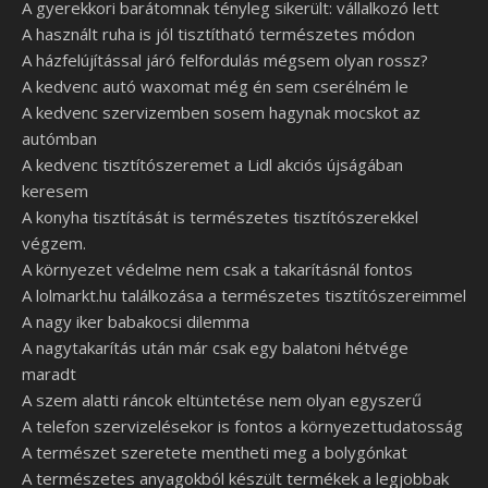
A gyerekkori barátomnak tényleg sikerült: vállalkozó lett
A használt ruha is jól tisztítható természetes módon
A házfelújítással járó felfordulás mégsem olyan rossz?
A kedvenc autó waxomat még én sem cserélném le
A kedvenc szervizemben sosem hagynak mocskot az
autómban
A kedvenc tisztítószeremet a Lidl akciós újságában
keresem
A konyha tisztítását is természetes tisztítószerekkel
végzem.
A környezet védelme nem csak a takarításnál fontos
A lolmarkt.hu találkozása a természetes tisztítószereimmel
A nagy iker babakocsi dilemma
A nagytakarítás után már csak egy balatoni hétvége
maradt
A szem alatti ráncok eltüntetése nem olyan egyszerű
A telefon szervizelésekor is fontos a környezettudatosság
A természet szeretete mentheti meg a bolygónkat
A természetes anyagokból készült termékek a legjobbak