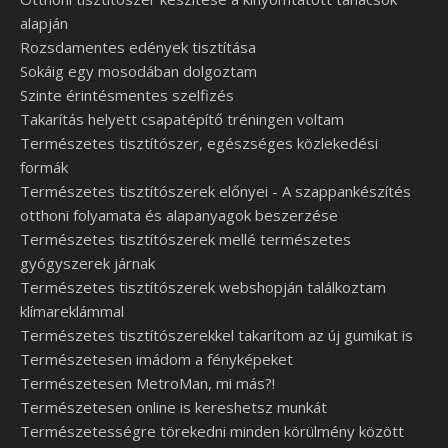
alapján
Rozsdamentes edények tisztítása
Sokáig egy mosodában dolgoztam
Szinte érintésmentes szelfizés
Takarítás helyett csapatépítő tréningen voltam
Természetes tisztítószer, egészséges közlekedési
formák
Természetes tisztítószerek előnyei - A szappankészítés
otthoni folyamata és alapanyagok beszerzése
Természetes tisztítószerek mellé természetes
gyógyszerek járnak
Természetes tisztítószerek webshopján találkoztam
klímareklámmal
Természetes tisztítószerekkel takarítom az új gumikat is
Természetesen imádom a fényképeket
Természetesen MetroMan, mi más?!
Természetesen online is kereshetsz munkát
Természetességre törekedni minden körülmény között