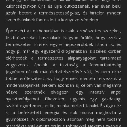
különcségünkön újra és újra kiütközzenek. Pár éven belül
aztán betört a természetesség-láz, és hirtelen minden
ismerősünknek fontos lett a környezetvédelem.
Épp ezért az otthonunkban is csak természetes szereket,
tisztítószereket használunk. Nagyon örülök, hogy ezek a
természetes szerek egyre népszerűbbek itthon is, és
hogy pl. már egy egyszerű drogériákban is széles körben
elérhetőek a természetes alapanyagokat tartalmazó
vegyszerek, ápolók. A tisztaság a fenntarthatóság
jegyében nálunk már életvitelszerűvé vált, és nem okoz
többé erőfeszítést az, hogy ennek mentén tervezzük a
mindennapjainkat. Nekem azonban új célom van magamra
nézve: szeretnék elvégezni egy intenzív angol
nyelvtanfolyamot. Elkezdtem ugyanis egy gazdasági
szakot egyetemen, estin, munka mellett tanulni. És úgy néz
ki, a befektetett energia és sok munka meghozta a
gyümölcsét. A diplomaosztón azonban még nem tudtam
maradéktalanul együtt örülni a többiekkel. Nekem ugyanis a