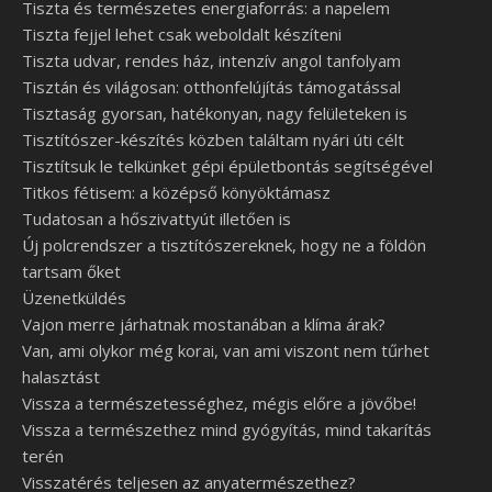
Tiszta és természetes energiaforrás: a napelem
Tiszta fejjel lehet csak weboldalt készíteni
Tiszta udvar, rendes ház, intenzív angol tanfolyam
Tisztán és világosan: otthonfelújítás támogatással
Tisztaság gyorsan, hatékonyan, nagy felületeken is
Tisztítószer-készítés közben találtam nyári úti célt
Tisztítsuk le telkünket gépi épületbontás segítségével
Titkos fétisem: a középső könyöktámasz
Tudatosan a hőszivattyút illetően is
Új polcrendszer a tisztítószereknek, hogy ne a földön
tartsam őket
Üzenetküldés
Vajon merre járhatnak mostanában a klíma árak?
Van, ami olykor még korai, van ami viszont nem tűrhet
halasztást
Vissza a természetességhez, mégis előre a jövőbe!
Vissza a természethez mind gyógyítás, mind takarítás
terén
Visszatérés teljesen az anyatermészethez?