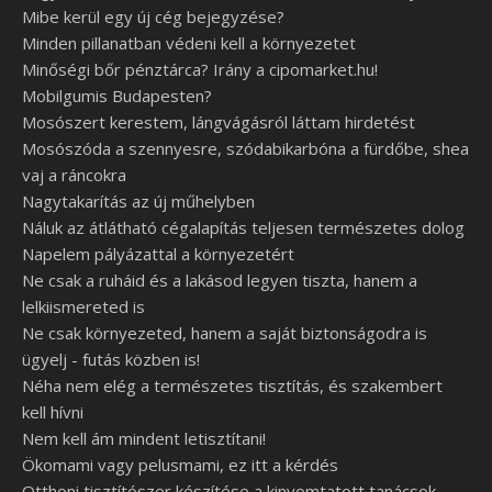
Mibe kerül egy új cég bejegyzése?
Minden pillanatban védeni kell a környezetet
Minőségi bőr pénztárca? Irány a cipomarket.hu!
Mobilgumis Budapesten?
Mosószert kerestem, lángvágásról láttam hirdetést
Mosószóda a szennyesre, szódabikarbóna a fürdőbe, shea
vaj a ráncokra
Nagytakarítás az új műhelyben
Náluk az átlátható cégalapítás teljesen természetes dolog
Napelem pályázattal a környezetért
Ne csak a ruháid és a lakásod legyen tiszta, hanem a
lelkiismereted is
Ne csak környezeted, hanem a saját biztonságodra is
ügyelj - futás közben is!
Néha nem elég a természetes tisztítás, és szakembert
kell hívni
Nem kell ám mindent letisztítani!
Ökomami vagy pelusmami, ez itt a kérdés
Otthoni tisztítószer készítése a kinyomtatott tanácsok