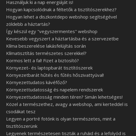
Használjuk ki a nap energiáját is!
Hogyan kapcsolódnak a féltetők a tisztítószerekhez?
Hogyan lehet a diszkontdepo webshop segítségével
zöldebb a háztartás?
Így készül egy "vegyszermentes" webshop
Kevesebb vegyszert a háztartásba és a szervezetbe
Klíma beszerelése lakásfelújítás során
Klímatisztítás természetes szerekkel?
Kormos lett a fal! Fizet a biztosító?
Környezet- és laptopbarát tisztítószerek
Környezetbarát hűtés és fűtés hőszivattyúval!
Környezettudatos kávéfőző?
Környezettudatosság és napelem rendszerek
Környezettudatosság minden téren? Simán lehetséges!
Közel a természethez, avagy a webshop, ami kerteddel is
csodákat tesz
Legyen a portré fotónk is olyan természetes, mint a
tisztítószerünk
Legyenek természetesen tiszták a ruháid és a lefolyód is