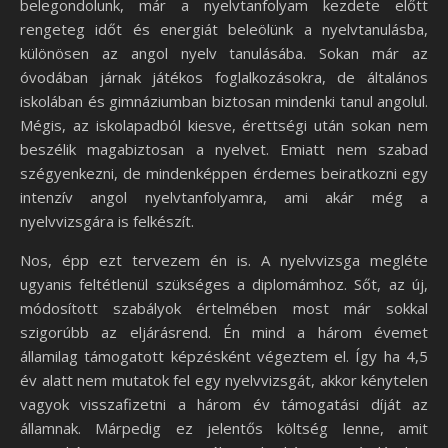
belegondolunk, már a nyelvtanfolyam kezdete előtt
rengeteg időt és energiát beleölünk a nyelvtanulásba,
különösen az angol nyelv tanulásába. Sokan már az
óvodában járnak játékos foglalkozásokra, de általános
iskolában és gimnáziumban biztosan mindenki tanul angolul.
Mégis, az iskolapadból kiesve, érettségi után sokan nem
beszélik magabiztosan a nyelvet. Emiatt nem szabad
szégyenkezni, de mindenképpen érdemes beiratkozni egy
intenzív angol nyelvtanfolyamra, ami akár még a
nyelvvizsgára is felkészít.
Nos, épp ezt tervezem én is. A nyelvvizsga megléte
ugyanis feltétlenül szükséges a diplomámhoz. Sőt, az új,
módosított szabályok értelmében most már sokkal
szigorúbb az eljárásrend. Én mind a három évemet
államilag támogatott képzésként végeztem el. Így ha 4,5
év alatt nem mutatok fel egy nyelvvizsgát, akkor kénytelen
vagyok visszafizetni a három év támogatási díját az
államnak. Márpedig ez jelentős költség lenne, amit