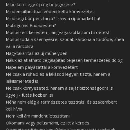
Mibe kerül egy új cég bejegyzése?
Minden pillanatban védeni kell a környezetet
Minőségi bőr pénztárca? Irány a cipomarket.hu!
Mobilgumis Budapesten?
Mosószert kerestem, lángvágásról láttam hirdetést
Mosószóda a szennyesre, szódabikarbóna a fürdőbe, shea
vaj a ráncokra
Nagytakarítás az új műhelyben
Náluk az átlátható cégalapítás teljesen természetes dolog
Napelem pályázattal a környezetért
Ne csak a ruháid és a lakásod legyen tiszta, hanem a
lelkiismereted is
Ne csak környezeted, hanem a saját biztonságodra is
ügyelj - futás közben is!
Néha nem elég a természetes tisztítás, és szakembert
kell hívni
Nem kell ám mindent letisztítani!
Ökomami vagy pelusmami, ez itt a kérdés
Otthoni tisztítószer készítése a kinyomtatott tanácsok