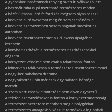
A gyerekkori barátomnak tényleg sikerült: vállalkozó lett
A használt ruha is jól tisztítható természetes módon
A házfelújítással járó felfordulás mégsem olyan rossz?
A kedvenc autó waxomat még én sem cserélném le
A kedvenc szervizemben sosem hagynak mocskot az
autómban
A kedvenc tisztítószeremet a Lidl akciós újságában
keresem
A konyha tisztítását is természetes tisztítószerekkel
végzem.
A környezet védelme nem csak a takarításnál fontos
A lolmarkt.hu találkozása a természetes tisztítószereimmel
A nagy iker babakocsi dilemma
A nagytakarítás után már csak egy balatoni hétvége
maradt
A szem alatti ráncok eltüntetése nem olyan egyszerű
A telefon szervizelésekor is fontos a környezettudatosság
A természet szeretete mentheti meg a bolygónkat
A természetes anyagokból készült termékek a legjobbak