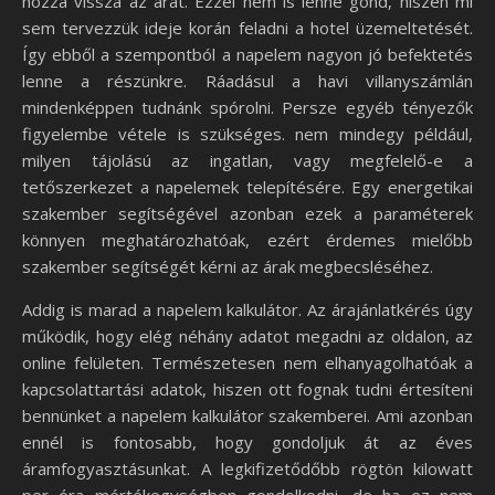
hozza vissza az árát. Ezzel nem is lenne gond, hiszen mi
sem tervezzük ideje korán feladni a hotel üzemeltetését.
Így ebből a szempontból a napelem nagyon jó befektetés
lenne a részünkre. Ráadásul a havi villanyszámlán
mindenképpen tudnánk spórolni. Persze egyéb tényezők
figyelembe vétele is szükséges. nem mindegy például,
milyen tájolású az ingatlan, vagy megfelelő-e a
tetőszerkezet a napelemek telepítésére. Egy energetikai
szakember segítségével azonban ezek a paraméterek
könnyen meghatározhatóak, ezért érdemes mielőbb
szakember segítségét kérni az árak megbecsléséhez.
Addig is marad a napelem kalkulátor. Az árajánlatkérés úgy
működik, hogy elég néhány adatot megadni az oldalon, az
online felületen. Természetesen nem elhanyagolhatóak a
kapcsolattartási adatok, hiszen ott fognak tudni értesíteni
bennünket a napelem kalkulátor szakemberei. Ami azonban
ennél is fontosabb, hogy gondoljuk át az éves
áramfogyasztásunkat. A legkifizetődőbb rögtön kilowatt