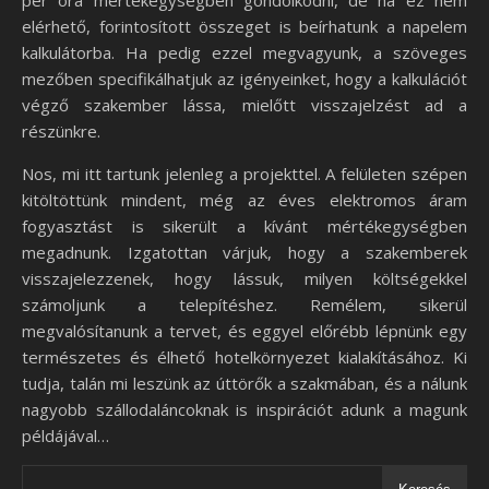
per óra mértékegységben gondolkodni, de ha ez nem
elérhető, forintosított összeget is beírhatunk a napelem
kalkulátorba. Ha pedig ezzel megvagyunk, a szöveges
mezőben specifikálhatjuk az igényeinket, hogy a kalkulációt
végző szakember lássa, mielőtt visszajelzést ad a
részünkre.
Nos, mi itt tartunk jelenleg a projekttel. A felületen szépen
kitöltöttünk mindent, még az éves elektromos áram
fogyasztást is sikerült a kívánt mértékegységben
megadnunk. Izgatottan várjuk, hogy a szakemberek
visszajelezzenek, hogy lássuk, milyen költségekkel
számoljunk a telepítéshez. Remélem, sikerül
megvalósítanunk a tervet, és eggyel előrébb lépnünk egy
természetes és élhető hotelkörnyezet kialakításához. Ki
tudja, talán mi leszünk az úttörők a szakmában, és a nálunk
nagyobb szállodaláncoknak is inspirációt adunk a magunk
példájával…