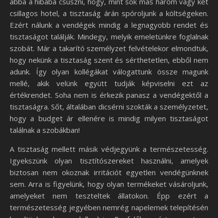
abba a hibába csúszni, hogy, mint sok más három vagy két
csillagos hotel, a tisztaság árán spóroljunk a költségeken.
Ezért nálunk a vendégek mindig a legnagyobb rendet és
tisztaságot találják. Mindegy, melyik emeletünkre foglalnak
szobát. Már a takarító személyzet felvételekor elmondtuk,
hogy nekünk a tisztaság szent és sérthetetlen, ebből nem
adunk. Így olyan kollégákat válogattunk össze magunk
mellé, akik velünk együtt tudják képviselni ezt az
értékrendet. Soha nem is érkezik panasz a vendégektől a
tisztaságra. Sőt, általában dicsérni szokták a személyzetet,
hogy a budget ár ellenére is mindig milyen tisztaságot
találnak a szobákban!
A tisztaság mellett másik védjegyünk a természetesség.
Igyekszünk olyan tisztítószereket használni, amelyek
biztosan nem okoznak irritációt egyetlen vendégünknek
sem. Arra is figyelünk, hogy olyan termékeket vásároljunk,
amelyeket nem teszteltek állatokon. Épp ezért a
természetesség jegyében nemrég napelemek telepítésén