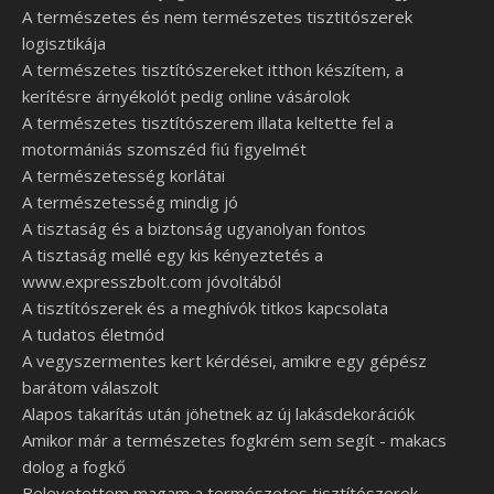
A természetes és nem természetes tisztitószerek
logisztikája
A természetes tisztítószereket itthon készítem, a
kerítésre árnyékolót pedig online vásárolok
A természetes tisztítószerem illata keltette fel a
motormániás szomszéd fiú figyelmét
A természetesség korlátai
A természetesség mindig jó
A tisztaság és a biztonság ugyanolyan fontos
A tisztaság mellé egy kis kényeztetés a
www.expresszbolt.com jóvoltából
A tisztítószerek és a meghívók titkos kapcsolata
A tudatos életmód
A vegyszermentes kert kérdései, amikre egy gépész
barátom válaszolt
Alapos takarítás után jöhetnek az új lakásdekorációk
Amikor már a természetes fogkrém sem segít - makacs
dolog a fogkő
Belevetettem magam a természetes tisztítószerek