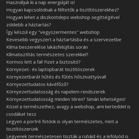
Használjuk ki a nap energiáját is!
Hogyan kapcsolódnak a féltetők a tisztítószerekhez?
Hogyan lehet a diszkontdepo webshop segítségével
zöldebb a háztartás?
Így készül egy "vegyszermentes" webshop
Kevesebb vegyszert a háztartásba és a szervezetbe
Klíma beszerelése lakásfelújítás során
Klímatisztítás természetes szerekkel?
Kormos lett a fal! Fizet a biztosító?
Környezet- és laptopbarát tisztítószerek
Környezetbarát hűtés és fűtés hőszivattyúval!
Környezettudatos kávéfőző?
Környezettudatosság és napelem rendszerek
Környezettudatosság minden téren? Simán lehetséges!
Közel a természethez, avagy a webshop, ami kerteddel is
csodákat tesz
Legyen a portré fotónk is olyan természetes, mint a
tisztítószerünk
Legyenek természetesen tiszták a ruháid és a lefolyód is