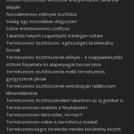
alapján
Rozsdamentes edények tisztítása
Sokáig egy mosodában dolgoztam
Szinte érintésmentes szelfizés
Takarítás helyett csapatépítő tréningen voltam
Természetes tisztítószer, egészséges közlekedési
formák
Természetes tisztítószerek előnyei - A szappankészítés
otthoni folyamata és alapanyagok beszerzése
Természetes tisztítószerek mellé természetes
gyógyszerek járnak
Természetes tisztítószerek webshopján találkoztam
klímareklámmal
Természetes tisztítószerekkel takarítom az új gumikat is
Természetesen imádom a fényképeket
Természetesen MetroMan, mi más?!
Természetesen online is kereshetsz munkát
Természetességre törekedni minden körülmény között