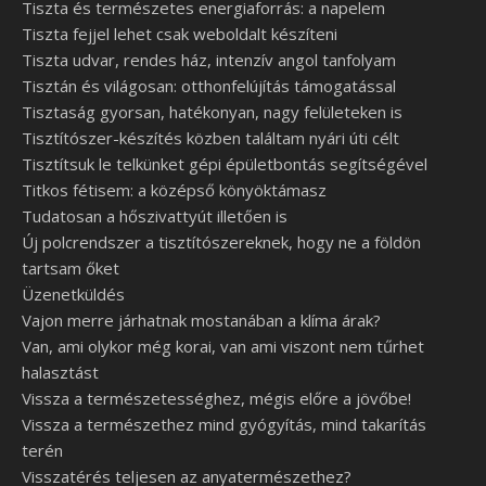
Tiszta és természetes energiaforrás: a napelem
Tiszta fejjel lehet csak weboldalt készíteni
Tiszta udvar, rendes ház, intenzív angol tanfolyam
Tisztán és világosan: otthonfelújítás támogatással
Tisztaság gyorsan, hatékonyan, nagy felületeken is
Tisztítószer-készítés közben találtam nyári úti célt
Tisztítsuk le telkünket gépi épületbontás segítségével
Titkos fétisem: a középső könyöktámasz
Tudatosan a hőszivattyút illetően is
Új polcrendszer a tisztítószereknek, hogy ne a földön
tartsam őket
Üzenetküldés
Vajon merre járhatnak mostanában a klíma árak?
Van, ami olykor még korai, van ami viszont nem tűrhet
halasztást
Vissza a természetességhez, mégis előre a jövőbe!
Vissza a természethez mind gyógyítás, mind takarítás
terén
Visszatérés teljesen az anyatermészethez?