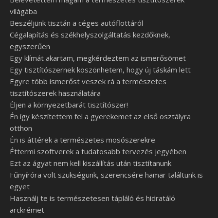
világába
Beszéljünk tisztán a céges autóflottáról
Cégalapítás és székhelyszolgáltatás kezdőknek,
egyszerűen
Egy klímát akartam, megkérdeztem az ismerősömet
Egy tisztítószernek köszönhetem, hogy új táskám lett
Egyre több ismerőst veszek rá a természetes
tisztítószerek használatára
Éljen a környezetbarát tisztítószer!
Én így készítettem fel a gyerekemet az első osztályra
otthon
Én is áttérek a természetes mosószerekre
Éttermi szoftverek a tudatosabb tervezés jegyében
Ezt az ágyat nem kell kiszállítás után tisztítanunk
Fűnyíróra volt szükségünk, szerencsére hamar találtunk is
egyet
Használj te is természetesen tápláló és hidratáló
arckrémet