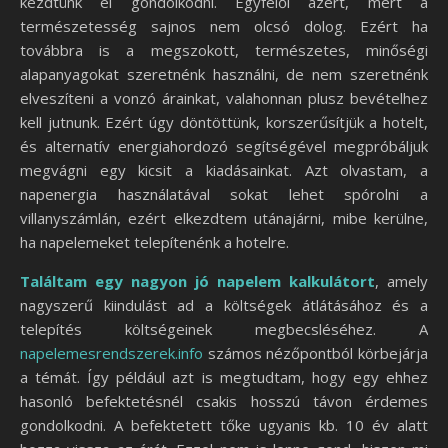
kezdtünk el gondolkodni. Egyfelől azért, mert a
természetesség sajnos nem olcsó dolog. Ezért ha
továbbra is a megszokott, természetes, minőségi
alapanyagokat szeretnénk használni, de nem szeretnénk
elveszíteni a vonzó árainkat, valahonnan plusz bevételhez
kell jutnunk. Ezért úgy döntöttünk, korszerűsítjük a hotelt,
és alternatív energiahordozó segítségével megpróbáljuk
megvágni egy kicsit a kiadásainkat. Azt olvastam, a
napenergia használatával sokat lehet spórolni a
villanyszámlán, ezért elkezdtem utánajárni, mibe kerülne,
ha napelemeket telepítenénk a hotelre.
Találtam egy nagyon jó napelem kalkulátort
, amely
nagyszerű kiindulást ad a költségek átlátásához és a
telepítés költségeinek megbecsléséhez. A
napelemesrendszerek.info
számos nézőpontból körbejárja
a témát. Így például azt is megtudtam, hogy egy ehhez
hasonló befektetésnél csakis hosszú távon érdemes
gondolkodni. A befektetett tőke ugyanis kb. 10 év alatt