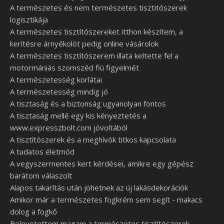
A természetes és nem természetes tisztitószerek
logisztikája
A természetes tisztítószereket itthon készítem, a
kerítésre árnyékolót pedig online vásárolok
A természetes tisztítószerem illata keltette fel a
motormániás szomszéd fiú figyelmét
A természetesség korlátai
A természetesség mindig jó
A tisztaság és a biztonság ugyanolyan fontos
A tisztaság mellé egy kis kényeztetés a
www.expresszbolt.com jóvoltából
A tisztítószerek és a meghívók titkos kapcsolata
A tudatos életmód
A vegyszermentes kert kérdései, amikre egy gépész
barátom válaszolt
Alapos takarítás után jöhetnek az új lakásdekorációk
Amikor már a természetes fogkrém sem segít - makacs
dolog a fogkő
Belevetettem magam a természetes tisztítószerek