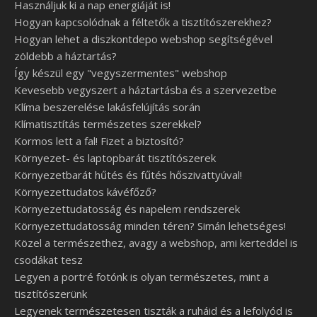
Használjuk ki a nap energiáját is!
Hogyan kapcsolódnak a féltetők a tisztítószerekhez?
Hogyan lehet a diszkontdepo webshop segítségével
zöldebb a háztartás?
Így készül egy "vegyszermentes" webshop
Kevesebb vegyszert a háztartásba és a szervezetbe
Klíma beszerelése lakásfelújítás során
Klímatisztítás természetes szerekkel?
Kormos lett a fal! Fizet a biztosító?
Környezet- és laptopbarát tisztítószerek
Környezetbarát hűtés és fűtés hőszivattyúval!
Környezettudatos kávéfőző?
Környezettudatosság és napelem rendszerek
Környezettudatosság minden téren? Simán lehetséges!
Közel a természethez, avagy a webshop, ami kerteddel is
csodákat tesz
Legyen a portré fotónk is olyan természetes, mint a
tisztítószerünk
Legyenek természetesen tiszták a ruháid és a lefolyód is