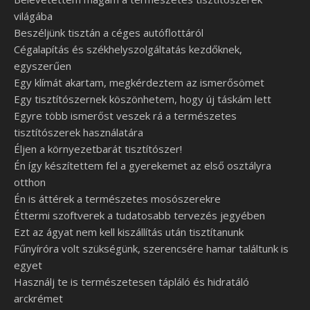
világába
Beszéljünk tisztán a céges autóflottáról
Cégalapítás és székhelyszolgáltatás kezdőknek,
egyszerűen
Egy klímát akartam, megkérdeztem az ismerősömet
Egy tisztítószernek köszönhetem, hogy új táskám lett
Egyre több ismerőst veszek rá a természetes
tisztítószerek használatára
Éljen a környezetbarát tisztítószer!
Én így készítettem fel a gyerekemet az első osztályra
otthon
Én is áttérek a természetes mosószerekre
Éttermi szoftverek a tudatosabb tervezés jegyében
Ezt az ágyat nem kell kiszállítás után tisztítanunk
Fűnyíróra volt szükségünk, szerencsére hamar találtunk is
egyet
Használj te is természetesen tápláló és hidratáló
arckrémet