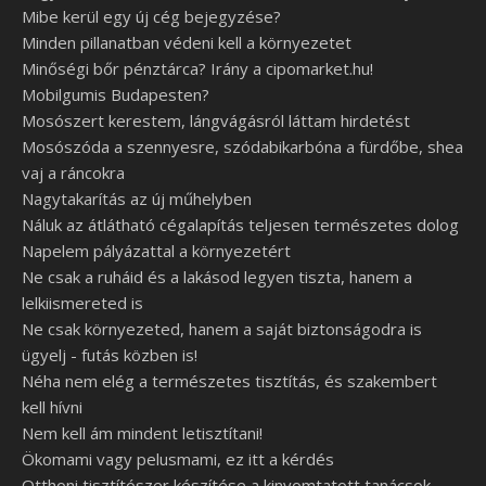
Mibe kerül egy új cég bejegyzése?
Minden pillanatban védeni kell a környezetet
Minőségi bőr pénztárca? Irány a cipomarket.hu!
Mobilgumis Budapesten?
Mosószert kerestem, lángvágásról láttam hirdetést
Mosószóda a szennyesre, szódabikarbóna a fürdőbe, shea
vaj a ráncokra
Nagytakarítás az új műhelyben
Náluk az átlátható cégalapítás teljesen természetes dolog
Napelem pályázattal a környezetért
Ne csak a ruháid és a lakásod legyen tiszta, hanem a
lelkiismereted is
Ne csak környezeted, hanem a saját biztonságodra is
ügyelj - futás közben is!
Néha nem elég a természetes tisztítás, és szakembert
kell hívni
Nem kell ám mindent letisztítani!
Ökomami vagy pelusmami, ez itt a kérdés
Otthoni tisztítószer készítése a kinyomtatott tanácsok