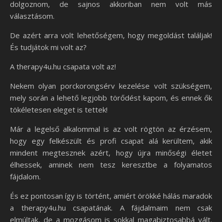
dolgoznom, de sajnos akkoriban nem volt más
választásom.
De azért arra volt lehetőségem, hogy megoldást találjak!
És tudjátok mi volt az?
A therapy4u.hu csapata volt az!
Nekem olyan porckorongsérv kezelése volt szükségem,
mely során a lehető legjobb törődést kapom, és ennek ők
tökéletesen eleget is tettek!
Már a legelső alkalommal is az volt rögtön az érzésem,
hogy egy felkészült és profi csapat alá kerültem, akik
mindent megtesznek azért, hogy újra minőségi életet
élhessek, aminek nem tesz keresztbe a folyamatos
fájdalom.
És ez pontosan így is történt, amiért örökké hálás maradok
a therapy4u.hu csapatának. A fájdalmaim nem csak
elmúltak, de a mozgásom is sokkal magabiztosabbá vált.