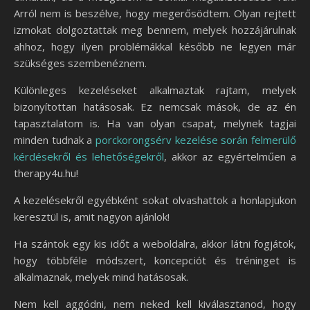
Arról nem is beszélve, hogy megerősödtem. Olyan rejtett
izmokat dolgoztattak meg bennem, melyek hozzájárulnak
ahhoz, hogy ilyen problémákkal később ne legyen már
szükséges szembenéznem.
Különleges kezeléseket alkalmaztak rajtam, melyek
bizonyítottan hatásosak. Ez nemcsak mások, de az én
tapasztalatom is. Ha van olyan csapat, melynek tagjai
minden tudnak a
porckorongsérv kezelése során felmerülő
kérdésekről és lehetőségekről
, akkor az egyértelműen a
therapy4u.hu!
A kezelésekről egyébként sokat olvashattok a honlapjukon
keresztül is, amit nagyon ajánlok!
Ha szántok egy kis időt a weboldalra, akkor látni fogjátok,
hogy többféle módszert, koncepciót és tréninget is
alkalmaznak, melyek mind hatásosak.
Nem kell aggódni, nem neked kell kiválasztanod, hogy