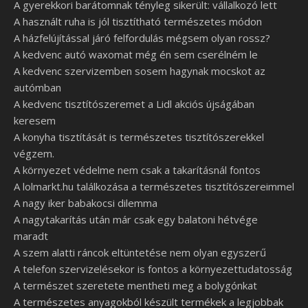
A gyerekkori barátomnak tényleg sikerült: vállalkozó lett
A használt ruha is jól tisztítható természetes módon
A házfelújítással járó felfordulás mégsem olyan rossz?
A kedvenc autó waxomat még én sem cserélném le
A kedvenc szervizemben sosem hagynak mocskot az
autómban
A kedvenc tisztítószeremet a Lidl akciós újságában
keresem
A konyha tisztítását is természetes tisztítószerekkel
végzem.
A környezet védelme nem csak a takarításnál fontos
A lolmarkt.hu találkozása a természetes tisztítószereimmel
A nagy iker babakocsi dilemma
A nagytakarítás után már csak egy balatoni hétvége
maradt
A szem alatti ráncok eltüntetése nem olyan egyszerű
A telefon szervizelésekor is fontos a környezettudatosság
A természet szeretete mentheti meg a bolygónkat
A természetes anyagokból készült termékek a legjobbak