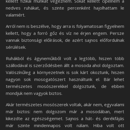
kellett fizikai munkát végeznem. Sokat kellett cipelnem a
nedves ruhákat, és szinte percenként hajolhattam le
valamiért.
Arról nem is beszélve, hogy arra is folyamatosan figyelnem
kellett, hogy a forró gőz és víz ne érjen engem. Persze
vannak biztonsági előírások, de azért sajnos előfordulnak
sérülések.
Ruhákból és ágyneműkből volt a legtöbb, hiszen több
szállodával is szerződésben állt a mosoda ahol dolgoztam.
Valószínűleg a környezetnek is sok kárt okoztunk, hiszen
nagyon sok mosogatószert használtunk el. Bár lehet
természetes mosószerekkel dolgoztunk, de ebben
mondjuk nem vagyok biztos.
Akár természetes mosószerek voltak, akár nem, egyvalami
már biztos: nem dolgozom már a mosodában, mert
kikezdte az egészségemet. Sajnos a hát- és derékfájás
már szinte mindennapos volt nálam. Hiba volt ott