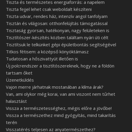
Tiszta és természetes energiaforrás: a napelem
Tiszta fejjel lehet csak weboldalt készíteni
Tiszta udvar, rendes ház, intenzív angol tanfolyam
Tisztán és világosan: otthonfelújítás támogatással
Tisztaság gyorsan, hatékonyan, nagy felületeken is
Tisztítószer-készítés közben találtam nyári úti célt
Tisztítsuk le telkünket gépi épületbontás segítségével
Titkos fétisem: a középső könyöktámasz
Tudatosan a hőszivattyút illetően is
Új polcrendszer a tisztítószereknek, hogy ne a földön
tartsam őket
Üzenetküldés
Vajon merre járhatnak mostanában a klíma árak?
Van, ami olykor még korai, van ami viszont nem tűrhet
halasztást
Vissza a természetességhez, mégis előre a jövőbe!
Vissza a természethez mind gyógyítás, mind takarítás
terén
Visszatérés teljesen az anyatermészethez?