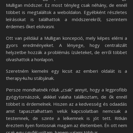
Mulligan módszer. Ez most tényleg csak néhány, de ennél
többet is megtaláltok a weboldalon. Egyébként részletes
leírásokat is találhattok a módszerekről, szerintem
érdemes őket elolvasni.
Ott van például a Mulligan koncepció, mely képes elérni a
gyors eredményeket. A lényege, hogy centralizált
helyzetbe hozzák a problémás ízületeket, de erről többet
olvashattok a honlapon.
Szeretném kiemelni egy kicsit az emberi oldalát is a
therapy4u.hu stábjának.
Persze mondhatnék róluk „csak” annyit, hogy a legprofibb
gyógytornászok, akikkel valaha találkoztam, de ők ennél
többet is érdemelnek. Hiszen az a kedvesség és odaadás
amit tapasztalhattam velük kapcsolatban nemcsak a
testemnek, de szinte a lelkemnek is jót tett. Ritkán
éreztem ilyen fontosnak magam az életemben. Én ott nem
csak egy ügyfél voltam, hanem valami több is.