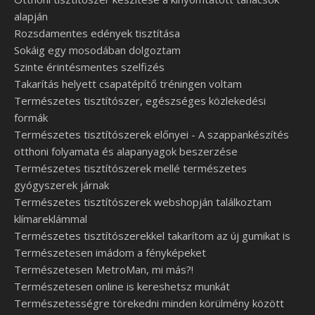
alapján
Rozsdamentes edények tisztítása
Sokáig egy mosodában dolgoztam
Szinte érintésmentes szelfizés
Takarítás helyett csapatépítő tréningen voltam
Természetes tisztítószer, egészséges közlekedési
formák
Természetes tisztítószerek előnyei - A szappankészítés
otthoni folyamata és alapanyagok beszerzése
Természetes tisztítószerek mellé természetes
gyógyszerek járnak
Természetes tisztítószerek webshopján találkoztam
klímareklámmal
Természetes tisztítószerekkel takarítom az új gumikat is
Természetesen imádom a fényképeket
Természetesen MetroMan, mi más?!
Természetesen online is kereshetsz munkát
Természetességre törekedni minden körülmény között