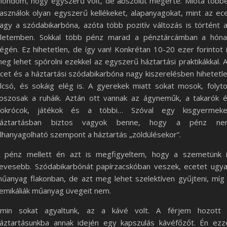
ondom, hogy egyszerű volt, de abszolút megérte. Mióta több
asználok olyan egyszerű kellékeket, alapanyagokat, mint az ec
agy a szódabikarbóna, azóta több pozitív változás is történt 
letemben. Sokkal több pénz marad a pénztárcámban a hón
égén. Ez hihetetlen, de így van! Konkrétan 10-20 ezer forintot 
eg lehet spórolni ezekkel az egyszerű háztartási praktikákkal. 
cet és a háztartási szódabikarbóna nagy kiszerelésben hihetetl
lcsó, és sokáig elég is. A gyerekek miatt sokat mosok, folyt
oszosak a ruháik. Aztán ott vannak az ágyneműk, a takarók 
okrócok, játékok és a többi… Szóval egy kisgyermek
háztartásban biztos vagyok benne, hogy a pénz ne
lhanyagolható szempont a háztartás „zöldülésekor”.
 pénz mellett én azt is megfigyeltem, hogy a szemetünk 
evesebb. Szódabikarbónát papírzacskóban veszek, ecetet ugy
űanyag flakonban, de azt meg lehet szelektíven gyűjteni, míg
emikáliák műanyag üvegeit nem.
min sokat agyaltunk, az a kávé volt. A férjem hozott
áztartásunkba annak idején egy kapszulás kávéfőzőt. Én ezz