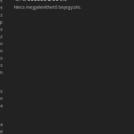
et
Nincs megjeleníthető bejegyzés.
et
az
ap
is
Az
en
on
és
es
m
is
an
 a
 a
el