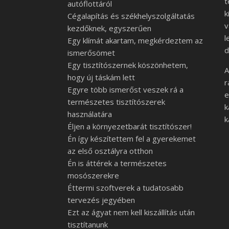
t
autóflottáról
k
Cégalapítás és székhelyszolgáltatás
v
kezdőknek, egyszerűen
l
Egy klímát akartam, megkérdeztem az
d
ismerősömet
Egy tisztítószernek köszönhetem,
A
hogy új táskám lett
r
Egyre több ismerőst veszek rá a
e
természetes tisztítószerek
k
használatára
k
Éljen a környezetbarát tisztítószer!
Én így készítettem fel a gyerekemet
az első osztályra otthon
Én is áttérek a természetes
mosószerekre
Éttermi szoftverek a tudatosabb
tervezés jegyében
Ezt az ágyat nem kell kiszállítás után
tisztítanunk