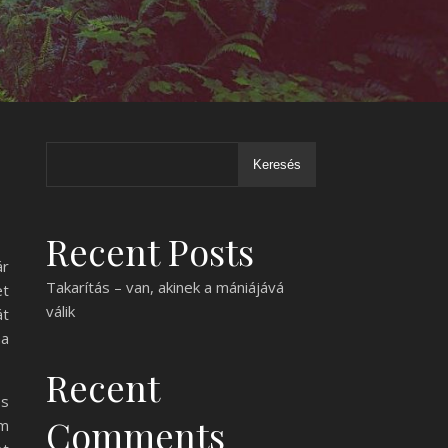
Keresés
Recent Posts
ár
Takarítás – van, akinek a mániájává
et
válik
át
ha
Recent
és
Comments
em