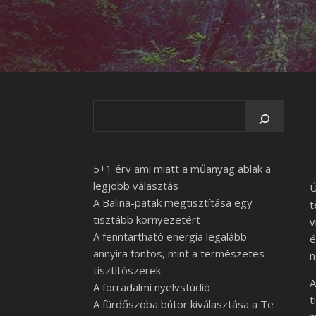
5+1 érv ami miatt a műanyag ablak a
legjobb választás
Ú
A Balina-patak megtisztítása egy
t
tisztább környezetért
v
A fenntartható energia legalább
é
annyira fontos, mint a természetes
n
tisztítószerek
A
A forradalmi nyelvstúdió
t
A fürdőszoba bútor kiválasztása a Te