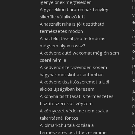
m
igényeidnek megfelelően
h
A gyerekkori barátomnak tényleg
v
sikerült: vállalkozó lett
é
A használt ruha is jól tisztítható
v
természetes módon
m
A házfelújítással járó felfordulás
e
mégsem olyan rossz?
o
A kedvenc autó waxomat még én sem
k
cserélném le
p
A kedvenc szervizemben sosem
hagynak mocskot az autómban
e
A kedvenc tisztítószeremet a Lidl
akciós újságában keresem
A
A konyha tisztítását is természetes
k
tisztítószerekkel végzem.
m
A környezet védelme nem csak a
k
takarításnál fontos
A lolmarkt.hu találkozása a
A
természetes tisztítószereimmel
h