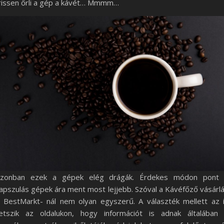
rissen őrli a gép a kávét… Mmmm…
zonban ezek a gépek elég drágák. Érdekes módon pont
apszulás gépek ára ment most lejjebb. Szóval a Kávéfőző vásárl
 BestMarkt- nál nem olyan egyszerű. A választék mellett az 
etszik az oldalukon, hogy információt is adnak általában