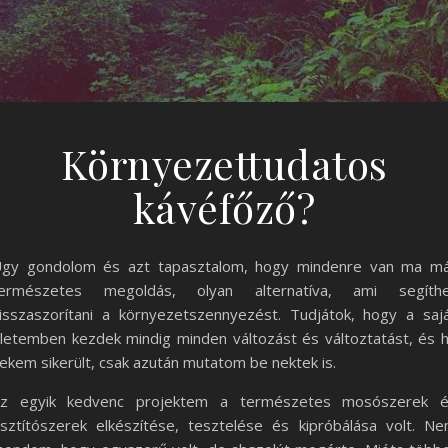
Környezettudatos
kávéfőző?
gy gondolom és azt tapasztalom, hogy mindenre van ma m
ermészetes megoldás, olyan alternatíva, ami segíth
isszaszorítani a környezetszennyezést. Tudjátok, hogy a saj
letemben kezdek mindig minden változást és változtatást, és 
ekem sikerült, csak azután mutatom be nektek is.
z egyik kedvenc projektem a természetes mosószerek 
isztítószerek elkészítése, tesztelése és kipróbálása volt. N