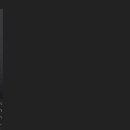
 a
ás
is
 a