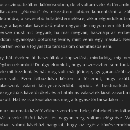
ose szimpatizáltam különösebben, de el voltam vele. Aztán amik
lkezdtem „ébredni” és elkezdtem jobban koncentrálni a zö
letmódra, a kevesebb hulladéktermelésre, akkor elgondolkodta
ogy a kapszulás kávéfőző ebbe nagyon de nagyon nem illik bel
ersze most mit tegyünk, ha már megvan, használja az embe
idobni ugyanolyan botorság lenne, mint venni egy másikat. N
kartam volna a fogyasztói társadalom önámításába esni.
gy hát éveken át használtuk a kapszulást, mindaddig, míg n
égiben elromlott! De úgy elromlott, hogy a szervizben sem tudt
ele mit kezdeni, és hát meg volt már jó ideje, így garanciáról s
em volt. Ezen felbuzdulva kértem a férjemet, hogy ezútt
álasszunk valami környezetvédőbb opciót. A bestmarkt.hu
ézegettünk kávéfőzőket, és a hatalmas választék kicsit zavarba 
ozott. Hát ez is a kapitalizmus meg a fogyasztói társadalom…
n az automata kávéfőzőkbe szerettem bele, többeknél kóstolt
ár a vele főzött kávét és nagyon meg voltam elégedve. V
bban valami kávéházi hangulat, hogy az egész kávészemekb