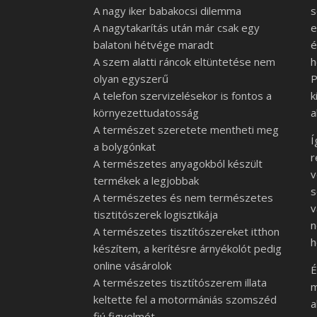
A nagy iker babakocsi dilemma
s
A nagytakarítás után már csak egy
e
balatoni hétvége maradt
é
A szem alatti ráncok eltüntetése nem
h
olyan egyszerű
P
A telefon szervizelésekor is fontos a
k
környezettudatosság
a
A természet szeretete mentheti meg
Í
a bolygónkat
r
A természetes anyagokból készült
v
termékek a legjobbak
s
A természetes és nem természetes
v
tisztitószerek logisztikája
n
A természetes tisztítószereket itthon
h
készítem, a kerítésre árnyékolót pedig
online vásárolok
É
A természetes tisztítószerem illata
m
keltette fel a motormániás szomszéd
a
fiú figyelmét