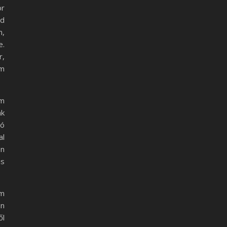
or
ld
m,
e.
r,
em
em
ak
zó
al
-n
is
am
an
ől