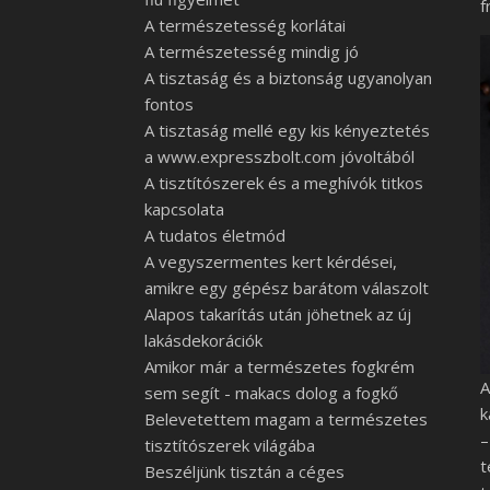
f
A természetesség korlátai
A természetesség mindig jó
A tisztaság és a biztonság ugyanolyan
fontos
A tisztaság mellé egy kis kényeztetés
a www.expresszbolt.com jóvoltából
A tisztítószerek és a meghívók titkos
kapcsolata
A tudatos életmód
A vegyszermentes kert kérdései,
amikre egy gépész barátom válaszolt
Alapos takarítás után jöhetnek az új
lakásdekorációk
Amikor már a természetes fogkrém
A
sem segít - makacs dolog a fogkő
k
Belevetettem magam a természetes
–
tisztítószerek világába
t
Beszéljünk tisztán a céges