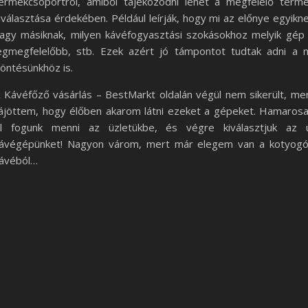
ermékcsoportról, amiből tájékozódni lehet a megfelelő term
iválasztása érdekében. Például leírják, hogy mi az előnye egyikn
agy másiknak, milyen kávéfogyasztási szokásokhoz melyik gép
egmegfelelőbb, stb. Ezek azért jó támpontot tudtak adni a 
öntésünkhöz is.
 Kávéfőző vásárlás – BestMarkt oldalán végül nem sikerült, me
ájöttem, hogy élőben akarom látni ezeket a gépeket. Hamaros
l fogunk menni az üzletükbe, és végre kiválasztjuk az 
ávégépünket! Nagyon várom, mert már elegem van a kotyog
ávéból…