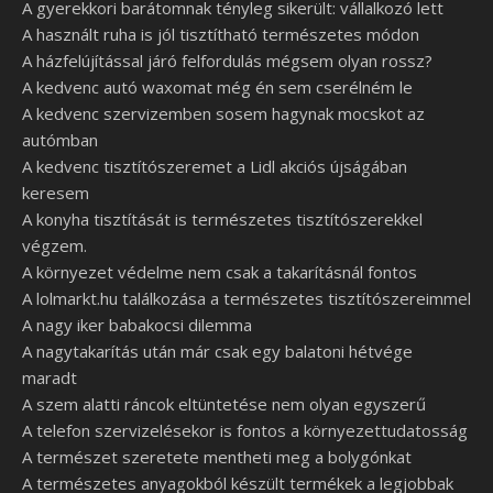
A gyerekkori barátomnak tényleg sikerült: vállalkozó lett
A használt ruha is jól tisztítható természetes módon
A házfelújítással járó felfordulás mégsem olyan rossz?
A kedvenc autó waxomat még én sem cserélném le
A kedvenc szervizemben sosem hagynak mocskot az
autómban
A kedvenc tisztítószeremet a Lidl akciós újságában
keresem
A konyha tisztítását is természetes tisztítószerekkel
végzem.
A környezet védelme nem csak a takarításnál fontos
A lolmarkt.hu találkozása a természetes tisztítószereimmel
A nagy iker babakocsi dilemma
A nagytakarítás után már csak egy balatoni hétvége
maradt
A szem alatti ráncok eltüntetése nem olyan egyszerű
A telefon szervizelésekor is fontos a környezettudatosság
A természet szeretete mentheti meg a bolygónkat
A természetes anyagokból készült termékek a legjobbak