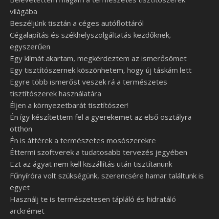
világába
Beszéljünk tisztán a céges autóflottáról
Cégalapítás és székhelyszolgáltatás kezdőknek,
egyszerűen
Egy klímát akartam, megkérdeztem az ismerősömet
Egy tisztítószernek köszönhetem, hogy új táskám lett
Egyre több ismerőst veszek rá a természetes
tisztítószerek használatára
Éljen a környezetbarát tisztítószer!
Én így készítettem fel a gyerekemet az első osztályra
otthon
Én is áttérek a természetes mosószerekre
Éttermi szoftverek a tudatosabb tervezés jegyében
Ezt az ágyat nem kell kiszállítás után tisztítanunk
Fűnyíróra volt szükségünk, szerencsére hamar találtunk is
egyet
Használj te is természetesen tápláló és hidratáló
arckrémet