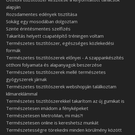
alapján
Rozsdamentes edények tisztítása
Sokáig egy mosodában dolgoztam
Szinte érintésmentes szelfizés
Takarítás helyett csapatépítő tréningen voltam
Természetes tisztítószer, egészséges közlekedési
formák
Természetes tisztítószerek előnyei - A szappankészítés
otthoni folyamata és alapanyagok beszerzése
Természetes tisztítószerek mellé természetes
gyógyszerek járnak
Természetes tisztítószerek webshopján találkoztam
klímareklámmal
Természetes tisztítószerekkel takarítom az új gumikat is
Természetesen imádom a fényképeket
Természetesen MetroMan, mi más?!
Természetesen online is kereshetsz munkát
Természetességre törekedni minden körülmény között