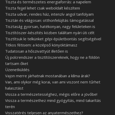
Tiszta és természetes energiaforrás: a napelem
Tiszta fejjel lehet csak weboldalt készíteni
Tiszta udvar, rendes ház, intenzív angol tanfolyam
Tisztán és világosan: otthonfelújítás támogatással
Tisztaság gyorsan, hatékonyan, nagy felületeken is
Tisztítószer-készítés közben találtam nyári úti célt
Tisztítsuk le telkünket gépi épületbontás segítségével
Titkos fétisem: a középső könyöktámasz
Tudatosan a hőszivattyút illetően is
Új polcrendszer a tisztítószereknek, hogy ne a földön
tartsam őket
Üzenetküldés
Vajon merre járhatnak mostanában a klíma árak?
Van, ami olykor még korai, van ami viszont nem tűrhet
halasztást
Vissza a természetességhez, mégis előre a jövőbe!
Vissza a természethez mind gyógyítás, mind takarítás
terén
Visszatérés teljesen az anyatermészethez?