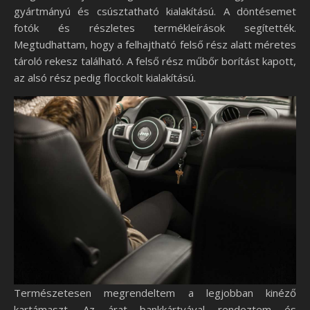
gyártmányú és csúsztatható kialakítású. A döntésemet
fotók és részletes termékleírások segítették.
Megtudhattam, hogy a felhajtható felső rész alatt méretes
tároló rekesz található. A felső rész műbőr borítást kapott,
az alsó rész pedig flocckolt kialakítású.
Természetesen megrendeltem a legjobban kinéző
kartámaszt. Az árat bankkártyával rendeztem és