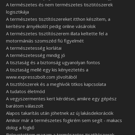
A természetes és nem természetes tisztitószerek
logisztikája
A természetes tisztítószereket itthon készítem, a
kerítésre árnyékolót pedig online vásárolok
A természetes tisztítószerem illata keltette fel a
motormániás szomszéd fiú figyelmét
A természetesség korlátai
A természetesség mindig jó
A tisztaság és a biztonság ugyanolyan fontos
A tisztaság mellé egy kis kényeztetés a
www.expresszbolt.com jóvoltából
A tisztítószerek és a meghívók titkos kapcsolata
A tudatos életmód
A vegyszermentes kert kérdései, amikre egy gépész
barátom válaszolt
Alapos takarítás után jöhetnek az új lakásdekorációk
Amikor már a természetes fogkrém sem segít - makacs
dolog a fogkő
Belevetettem magam a természetes tisztítószerek