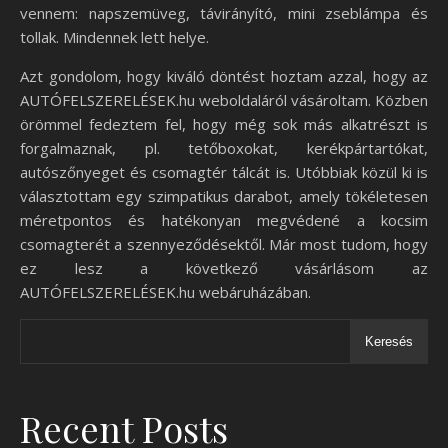
vennem: napszemüveg, távirányító, mini zseblámpa és
tollak. Mindennek lett helye.
Azt gondolom, hogy kiváló döntést hoztam azzal, hogy az
AUTÓFELSZERELÉSEK.hu weboldaláról vásároltam. Közben
örömmel fedeztem fel, hogy még sok más alkatrészt is
forgalmaznak, pl. tetőboxokat, kerékpártartókat,
autószőnyeget és csomagtér tálcát is. Utóbbiak közül ki is
választottam egy szimpatikus darabot, amely tökéletesen
méretpontos és hatékonyan megvédené a kocsim
csomagterét a szennyeződésektől. Már most tudom, hogy
ez lesz a következő vásárlásom az
AUTÓFELSZERELÉSEK.hu webáruházában.
Keresés
Recent Posts