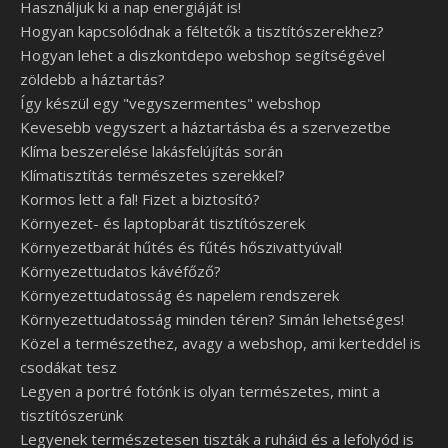
Használjuk ki a nap energiáját is!
Hogyan kapcsolódnak a féltetők a tisztítószerekhez?
Hogyan lehet a diszkontdepo webshop segítségével
zöldebb a háztartás?
Így készül egy "vegyszermentes" webshop
Kevesebb vegyszert a háztartásba és a szervezetbe
Klíma beszerelése lakásfelújítás során
Klímatisztítás természetes szerekkel?
Kormos lett a fal! Fizet a biztosító?
Környezet- és laptopbarát tisztítószerek
Környezetbarát hűtés és fűtés hőszivattyúval!
Környezettudatos kávéfőző?
Környezettudatosság és napelem rendszerek
Környezettudatosság minden téren? Simán lehetséges!
Közel a természethez, avagy a webshop, ami kerteddel is
csodákat tesz
Legyen a portré fotónk is olyan természetes, mint a
tisztítószerünk
Legyenek természetesen tiszták a ruháid és a lefolyód is