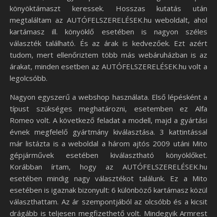
könyöktámaszt keressek. Hosszas kutatás után
megtaláltam az AUTÓFELSZERELÉSEK.hu weboldalt, ahol
kartámasz ill. könyöklő esetében is nagyon széles
választék található. És az árak is kedvezőek. Ezt azért
tudom, mert ellenőriztem több más webáruházban is az
árakat, minden esetben az AUTÓFELSZERELÉSEK.hu volt a
legolcsóbb.
Nagyon egyszerű a webshop használata. Első lépésként a
típust szükséges meghatározni, esetemben ez Alfa
Romeo volt. A következő feladat a modell, majd a gyártási
évnek megfelelő gyártmány kiválasztása. 3 kattintással
már listázta is a weboldal a három ajtós 2009 utáni Mito
gépjárművek esetében kiválasztható könyöklőket.
Korábban írtam, hogy az AUTÓFELSZERELÉSEK.hu
esetében mindig nagy választékot találunk. Ez a Mito
esetében is igaznak bizonyult: 6 különböző kartámasz közül
választhattam. Az ár szempontjából az olcsóbb és a kicsit
drágább is teljesen megfizethető volt. Mindegyik Armrest