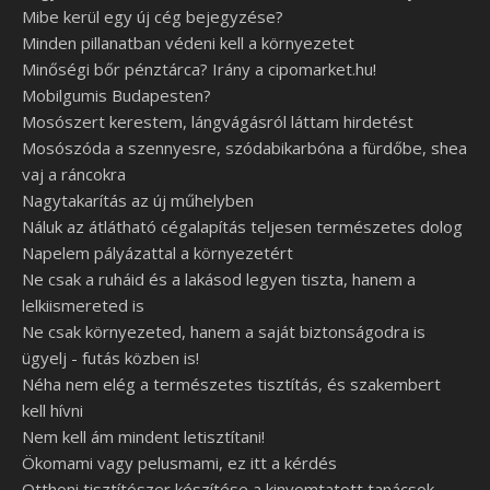
Mibe kerül egy új cég bejegyzése?
Minden pillanatban védeni kell a környezetet
Minőségi bőr pénztárca? Irány a cipomarket.hu!
Mobilgumis Budapesten?
Mosószert kerestem, lángvágásról láttam hirdetést
Mosószóda a szennyesre, szódabikarbóna a fürdőbe, shea
vaj a ráncokra
Nagytakarítás az új műhelyben
Náluk az átlátható cégalapítás teljesen természetes dolog
Napelem pályázattal a környezetért
Ne csak a ruháid és a lakásod legyen tiszta, hanem a
lelkiismereted is
Ne csak környezeted, hanem a saját biztonságodra is
ügyelj - futás közben is!
Néha nem elég a természetes tisztítás, és szakembert
kell hívni
Nem kell ám mindent letisztítani!
Ökomami vagy pelusmami, ez itt a kérdés
Otthoni tisztítószer készítése a kinyomtatott tanácsok