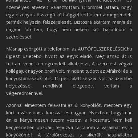
személyes átvételt választottam. Örömmel láttam, hogy
egy bizonyos összegű költséggel kérhetem a megrendelt
termék helyszíni felszerelését. Biztosra akartam menni és
nagyon örültem, hogy nem nekem kell bajlódnom a
szereléssel.
Másnap csörgött a telefonom, az AUTÓFELSZERELÉSEK.hu
újpesti üzletéből hívott az egyik eladó. Még aznap át is
tudtam venni a megrendelt alkatrészt. A szerelést végző
kollégájuk nagyon profi volt, mindent tudott az Alfákról és a
könyöktámaszokról is. 15 perc alatt készen volt az üzembe
helyezéssel, rendkívül elégedett voltam a
végeredménnyel.
Azonnal elmentem felavatni az új könyöklőt, mentem egy
kört a városban a kocsival és nagyon élveztem, hogy már
én is kényelmesen tudom vezetni a kocsimat. Nem kell
kényelmetlen pózban, felhúzva tartanom a vállaimat és a
könyökömet. A tárolórekeszt is sikerült használatba