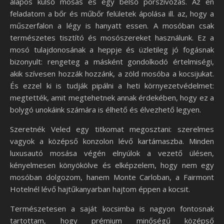
alapos külső mosás és egy belső porszívózás. Az én
feladatom a bőr és műbőr felületek ápolása ill. az, hogy a
műszerfalon a légy is hanyatt essen. A mosóban csak
természetes tisztító és mosószereket használunk. Ez a
mosó tulajdonosának a heppje és üzletileg jó fogásnak
bizonyult: rengeteg a másként gondolkodó értelmiségi,
akik szívesen hozzák hozzánk, a zöld mosóba a kocsijukat.
És ezzel ki is tudják pipálni a heti környezetvédelmet:
megtették, amit megtehetnek annak érdekében, hogy ez a
bolygó unokáink számára is élhető és élvezhető legyen.
Szeretnék Veled egy titkomat megosztani: szerelmes
vagyok a középső konzolon lévő kartámaszba. Minden
luxusautó mosása végén elnyúlok a vezető ülésen,
kényelmesen könyökölve és elképzelem, hogy nem egy
mosóban dolgozom, hanem Monte Carloban, a Fairmont
Hotelnél lévő hajtűkanyarban hajtom éppen a kocsit.
Természetesen a saját kocsimba is nagyon fontosnak
tartottam, hogy prémium minőségű középső