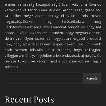
ember az ország középső régiójában, valahol a főváros
környékén él. Minden van, Auchan, Aréna pláza, gázpalack.
Mi kellhet még? Andris amúgy elkezdte sorolni milyen
hegesztőpálcákat, meg tartozékokat, meg
védőfelszerelést meg szerszámokat rendelt és hogy hát
abban is kéne segíteni majd átnézni, hogy megvan-e mind,
de annyira hülyén néztem rá, hogy aztán magától is leesett
neki, hogy ez a feladat nem éppen nekem való. Én inkább
csak szépen felsikálok neki mindent, hogy csillogjon-
villogjon a műhely, feljelölöm a berendezések új helyét, és
persze tűkön ülve várom majd a co2 palackot, na meg a
többit is.
Keresés
Recent Posts