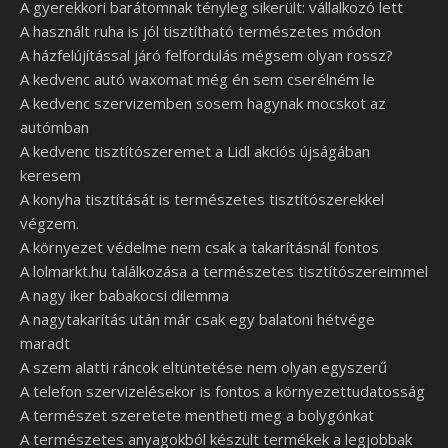
A gyerekkori barátomnak tényleg sikerült: vállalkozó lett
A használt ruha is jól tisztítható természetes módon
A házfelújítással járó felfordulás mégsem olyan rossz?
A kedvenc autó waxomat még én sem cserélném le
A kedvenc szervizemben sosem hagynak mocskot az
autómban
A kedvenc tisztítószeremet a Lidl akciós újságában
keresem
A konyha tisztítását is természetes tisztítószerekkel
végzem.
A környezet védelme nem csak a takarításnál fontos
A lolmarkt.hu találkozása a természetes tisztítószereimmel
A nagy iker babakocsi dilemma
A nagytakarítás után már csak egy balatoni hétvége
maradt
A szem alatti ráncok eltüntetése nem olyan egyszerű
A telefon szervizelésekor is fontos a környezettudatosság
A természet szeretete mentheti meg a bolygónkat
A természetes anyagokból készült termékek a legjobbak