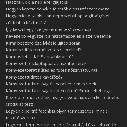
Használjuk ki a nap energiáját is!
Hogyan kapcsolódnak a féltetők a tisztítószerekhez?
Hogyan lehet a diszkontdepo webshop segítségével
zöldebb a háztartás?
Így készül egy "vegyszermentes" webshop
Kevesebb vegyszert a háztartásba és a szervezetbe
Klíma beszerelése lakásfelújítás során
Klímatisztítás természetes szerekkel?
Kormos lett a fal! Fizet a biztosító?
Környezet- és laptopbarát tisztítószerek
Környezetbarát hűtés és fűtés hőszivattyúval!
Környezettudatos kávéfőző?
Környezettudatosság és napelem rendszerek
Környezettudatosság minden téren? Simán lehetséges!
Közel a természethez, avagy a webshop, ami kerteddel is
csodákat tesz
Legyen a portré fotónk is olyan természetes, mint a
tisztítószerünk
Legyenek természetesen tiszták a ruháid és a lefolyód is