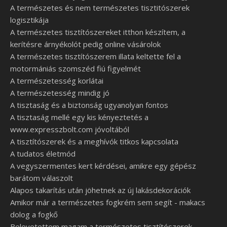
A természetes és nem természetes tisztitószerek
logisztikája
A természetes tisztítószereket itthon készítem, a
kerítésre árnyékolót pedig online vásárolok
A természetes tisztítószerem illata keltette fel a
motormániás szomszéd fiú figyelmét
A természetesség korlátai
A természetesség mindig jó
A tisztaság és a biztonság ugyanolyan fontos
A tisztaság mellé egy kis kényeztetés a
www.expresszbolt.com jóvoltából
A tisztítószerek és a meghívók titkos kapcsolata
A tudatos életmód
A vegyszermentes kert kérdései, amikre egy gépész
barátom válaszolt
Alapos takarítás után jöhetnek az új lakásdekorációk
Amikor már a természetes fogkrém sem segít - makacs
dolog a fogkő
Belevetettem magam a természetes tisztítószerek