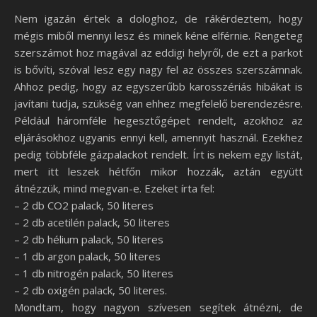
Nem igazán értek a dologhoz, de rákérdeztem, hogy
mégis miből mennyi lesz és minek kéne elférnie. Rengeteg
szerszámot hoz magával az eddigi helyről, de ezt a parkot
is bővíti, szóval lesz egy nagy fel az összes szerszámnak.
Ahhoz pedig, hogy az egyszerűbb karosszériás hibákat is
javítani tudja, szükség van ehhez megfelelő berendezésre.
Például háromféle hegesztőgépet rendelt, azokhoz az
eljárásokhoz ugyanis ennyi kell, amennyit használ. Ezekhez
pedig többféle gázpalackot rendelt. Írt is nekem egy listát,
mert itt leszek hétfőn mikor hozzák, aztán együtt
átnézzük, mind megvan-e. Ezeket írta fel:
– 2 db CO2 palack, 50 literes
– 2 db acetilén palack, 50 literes
– 2 db hélium palack, 50 literes
– 1 db argon palack, 50 literes
– 1 db nitrogén palack, 50 literes
– 2 db oxigén palack, 50 literes.
Mondtam, hogy nagyon szívesen segítek átnézni, de