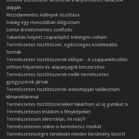
alapján
Rozsdamentes edények tisztítása
Sokáig egy mosodában dolgoztam
Szinte érintésmentes szelfizés
Takarítás helyett csapatépítő tréningen voltam
Természetes tisztítószer, egészséges közlekedési
formák
Természetes tisztítószerek előnyei - A szappankészítés
otthoni folyamata és alapanyagok beszerzése
Természetes tisztítószerek mellé természetes
gyógyszerek járnak
Természetes tisztítószerek webshopján találkoztam
klímareklámmal
Természetes tisztítószerekkel takarítom az új gumikat is
Természetesen imádom a fényképeket
Természetesen MetroMan, mi más?!
Természetesen online is kereshetsz munkát
Természetességre törekedni minden körülmény között