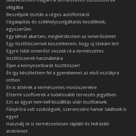
világába
Beszéljünk tisztán a céges autóflottáról
Cégalapítás és székhelyszolgáltatás kezdőknek,
egyszerűen
Egy klímát akartam, megkérdeztem az ismerősömet
Egy tisztítószernek köszönhetem, hogy új táskám lett
Egyre több ismerőst veszek rá a természetes
tisztítószerek használatára
Éljen a környezetbarát tisztítószer!
Én így készítettem fel a gyerekemet az első osztályra
otthon
Én is áttérek a természetes mosószerekre
Éttermi szoftverek a tudatosabb tervezés jegyében
Ezt az ágyat nem kell kiszállítás után tisztítanunk
Fűnyíróra volt szükségünk, szerencsére hamar találtunk is
egyet
Használj te is természetesen tápláló és hidratáló
arckrémet