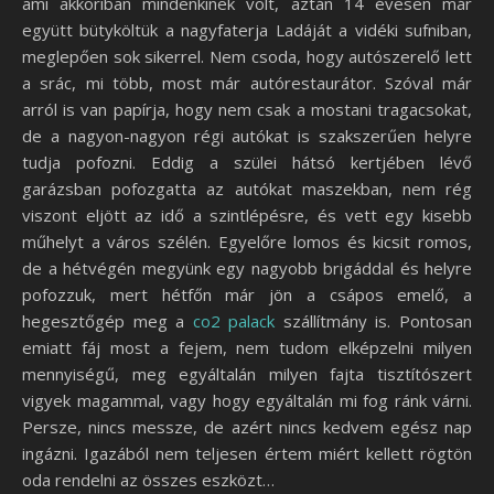
ami akkoriban mindenkinek volt, aztán 14 évesen már
együtt bütyköltük a nagyfaterja Ladáját a vidéki sufniban,
meglepően sok sikerrel. Nem csoda, hogy autószerelő lett
a srác, mi több, most már autórestaurátor. Szóval már
arról is van papírja, hogy nem csak a mostani tragacsokat,
de a nagyon-nagyon régi autókat is szakszerűen helyre
tudja pofozni. Eddig a szülei hátsó kertjében lévő
garázsban pofozgatta az autókat maszekban, nem rég
viszont eljött az idő a szintlépésre, és vett egy kisebb
műhelyt a város szélén. Egyelőre lomos és kicsit romos,
de a hétvégén megyünk egy nagyobb brigáddal és helyre
pofozzuk, mert hétfőn már jön a csápos emelő, a
hegesztőgép meg a
co2 palack
szállítmány is. Pontosan
emiatt fáj most a fejem, nem tudom elképzelni milyen
mennyiségű, meg egyáltalán milyen fajta tisztítószert
vigyek magammal, vagy hogy egyáltalán mi fog ránk várni.
Persze, nincs messze, de azért nincs kedvem egész nap
ingázni. Igazából nem teljesen értem miért kellett rögtön
oda rendelni az összes eszközt…