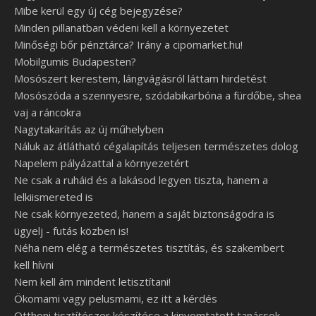
Mibe kerül egy új cég bejegyzése?
Minden pillanatban védeni kell a környezetet
Minőségi bőr pénztárca? Irány a cipomarket.hu!
Mobilgumis Budapesten?
Mosószert kerestem, lángvágásról láttam hirdetést
Mosószóda a szennyesre, szódabikarbóna a fürdőbe, shea
vaj a ráncokra
Nagytakarítás az új műhelyben
Náluk az átlátható cégalapítás teljesen természetes dolog
Napelem pályázattal a környezetért
Ne csak a ruháid és a lakásod legyen tiszta, hanem a
lelkiismereted is
Ne csak környezeted, hanem a saját biztonságodra is
ügyelj - futás közben is!
Néha nem elég a természetes tisztítás, és szakembert
kell hívni
Nem kell ám mindent letisztítani!
Ökomami vagy pelusmami, ez itt a kérdés
Otthoni tisztítószer készítése a kinyomtatott tanácsok