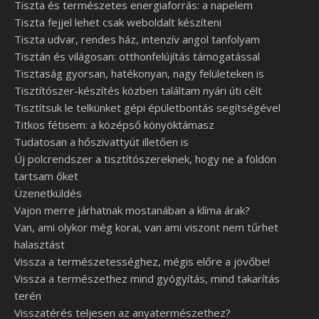
Tiszta és természetes energiaforrás: a napelem
Tiszta fejjel lehet csak weboldalt készíteni
Tiszta udvar, rendes ház, intenzív angol tanfolyam
Tisztán és világosan: otthonfelújítás támogatással
Tisztaság gyorsan, hatékonyan, nagy felületeken is
Tisztítószer-készítés közben találtam nyári úti célt
Tisztítsuk le telkünket gépi épületbontás segítségével
Titkos fétisem: a középső könyöktámasz
Tudatosan a hőszivattyút illetően is
Új polcrendszer a tisztítószereknek, hogy ne a földön
tartsam őket
Üzenetküldés
Vajon merre járhatnak mostanában a klíma árak?
Van, ami olykor még korai, van ami viszont nem tűrhet
halasztást
Vissza a természetességhez, mégis előre a jövőbe!
Vissza a természethez mind gyógyítás, mind takarítás
terén
Visszatérés teljesen az anyatermészethez?