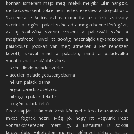
honnan ismerem majd meg, melyik-melyik? Cikin hangzik,
de bölcsészként tökre nem értek ezekhez a dolgokhoz…
Szerencsére Andris ezt is elmondta: az előző szabvány
szerint az egész palack színe adta meg a benne lévő gázt,
az új szabvány szerint viszont a palackváll színe a
meghatározó. Mivel itt sokáig használják ugyanazokat a
palackokat, jócskán van még átmenet a két rendszer
között, szóval mind a palackra, mind a palackvállra
vonatkoznak az alábbi színek:
– szén-dioxid palack: szürke
– acetilén palack: gesztenyebarna
– hélium palack: barna
– argon palack: sötétzöld
– nitrogén palack: fekete
– oxigén palack: fehér.
Ezek alapján talán már kicsit könnyebb lesz beazonosítani,
miket fognak hozni. Még jó, hogy itt vagyunk Pest
vonzáskörzetében, mert így a kiszállítás is sokkal
kedvezőbb. Hihetetlen mennyi előnnyel járhat, ha az