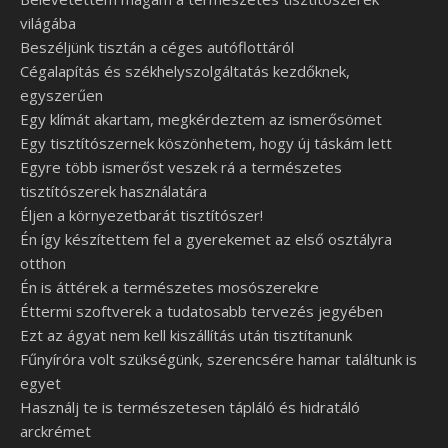
világába
Beszéljünk tisztán a céges autóflottáról
Cégalapítás és székhelyszolgáltatás kezdőknek,
egyszerűen
Egy klímát akartam, megkérdeztem az ismerősömet
Egy tisztítószernek köszönhetem, hogy új táskám lett
Egyre több ismerőst veszek rá a természetes
tisztítószerek használatára
Éljen a környezetbarát tisztítószer!
Én így készítettem fel a gyerekemet az első osztályra
otthon
Én is áttérek a természetes mosószerekre
Éttermi szoftverek a tudatosabb tervezés jegyében
Ezt az ágyat nem kell kiszállítás után tisztítanunk
Fűnyíróra volt szükségünk, szerencsére hamar találtunk is
egyet
Használj te is természetesen tápláló és hidratáló
arckrémet