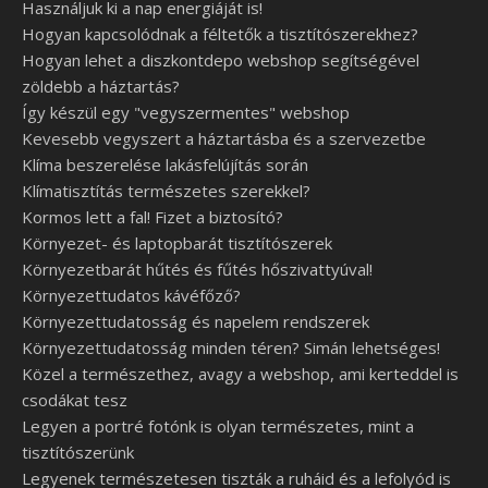
Használjuk ki a nap energiáját is!
Hogyan kapcsolódnak a féltetők a tisztítószerekhez?
Hogyan lehet a diszkontdepo webshop segítségével
zöldebb a háztartás?
Így készül egy "vegyszermentes" webshop
Kevesebb vegyszert a háztartásba és a szervezetbe
Klíma beszerelése lakásfelújítás során
Klímatisztítás természetes szerekkel?
Kormos lett a fal! Fizet a biztosító?
Környezet- és laptopbarát tisztítószerek
Környezetbarát hűtés és fűtés hőszivattyúval!
Környezettudatos kávéfőző?
Környezettudatosság és napelem rendszerek
Környezettudatosság minden téren? Simán lehetséges!
Közel a természethez, avagy a webshop, ami kerteddel is
csodákat tesz
Legyen a portré fotónk is olyan természetes, mint a
tisztítószerünk
Legyenek természetesen tiszták a ruháid és a lefolyód is