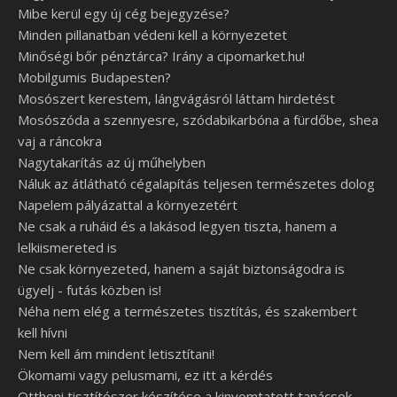
Mibe kerül egy új cég bejegyzése?
Minden pillanatban védeni kell a környezetet
Minőségi bőr pénztárca? Irány a cipomarket.hu!
Mobilgumis Budapesten?
Mosószert kerestem, lángvágásról láttam hirdetést
Mosószóda a szennyesre, szódabikarbóna a fürdőbe, shea
vaj a ráncokra
Nagytakarítás az új műhelyben
Náluk az átlátható cégalapítás teljesen természetes dolog
Napelem pályázattal a környezetért
Ne csak a ruháid és a lakásod legyen tiszta, hanem a
lelkiismereted is
Ne csak környezeted, hanem a saját biztonságodra is
ügyelj - futás közben is!
Néha nem elég a természetes tisztítás, és szakembert
kell hívni
Nem kell ám mindent letisztítani!
Ökomami vagy pelusmami, ez itt a kérdés
Otthoni tisztítószer készítése a kinyomtatott tanácsok