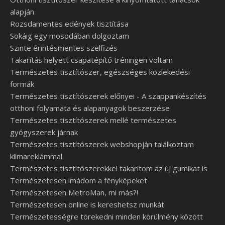
alapján
Rozsdamentes edények tisztítása
Sokáig egy mosodában dolgoztam
Szinte érintésmentes szelfizés
Takarítás helyett csapatépítő tréningen voltam
Természetes tisztítószer, egészséges közlekedési
formák
Természetes tisztítószerek előnyei - A szappankészítés
otthoni folyamata és alapanyagok beszerzése
Természetes tisztítószerek mellé természetes
gyógyszerek járnak
Természetes tisztítószerek webshopján találkoztam
klímareklámmal
Természetes tisztítószerekkel takarítom az új gumikat is
Természetesen imádom a fényképeket
Természetesen MetroMan, mi más?!
Természetesen online is kereshetsz munkát
Természetességre törekedni minden körülmény között