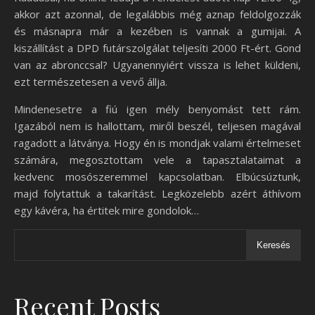
akkor azt azonnal, de legalábbis még aznap feldolgozzák
és másnapra már a kezében is vannak a gumijai. A
kiszállítást a DPD futárszolgálat teljesíti 2000 Ft-ért. Gond
van az abronccsal? Ugyanennyiért vissza is lehet küldeni,
ezt természetesen a vevő állja.
Mindenesetre a fiú igen mély benyomást tett rám.
Igazából nem is hallottam, miről beszél, teljesen magával
ragadott a látványa. Hogy én is mondjak valami értelmeset
számára, megosztottam vele a tapasztalataimat a
kedvenc mosószeremmel kapcsolatban. Elbúcsúztunk,
majd folytattuk a takarítást. Legközelebb azért áthívom
egy kávéra, ha értitek mire gondolok…
Keresés
Recent Posts