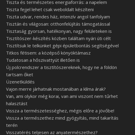
Tiszta és természetes energiaforrás: a napelem
Tiszta fejjel lehet csak weboldalt készíteni
Tiszta udvar, rendes ház, intenzív angol tanfolyam
Tisztán és világosan: otthonfelújítás támogatással
Tisztaság gyorsan, hatékonyan, nagy felületeken is
Tisztítószer-készítés közben találtam nyári úti célt
Tisztítsuk le telkünket gépi épületbontás segítségével
Titkos fétisem: a középső könyöktámasz
Tudatosan a hőszivattyút illetően is
Új polcrendszer a tisztítószereknek, hogy ne a földön
tartsam őket
Üzenetküldés
Vajon merre járhatnak mostanában a klíma árak?
Van, ami olykor még korai, van ami viszont nem tűrhet
halasztást
Vissza a természetességhez, mégis előre a jövőbe!
Vissza a természethez mind gyógyítás, mind takarítás
terén
Visszatérés teljesen az anyatermészethez?