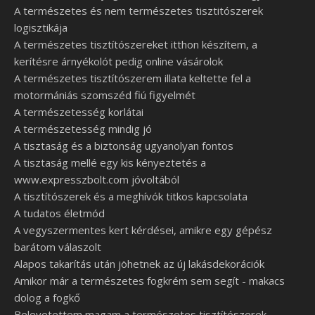
A természetes és nem természetes tisztitószerek
logisztikája
A természetes tisztítószereket itthon készítem, a
kerítésre árnyékolót pedig online vásárolok
A természetes tisztítószerem illata keltette fel a
motormániás szomszéd fiú figyelmét
A természetesség korlátai
A természetesség mindig jó
A tisztaság és a biztonság ugyanolyan fontos
A tisztaság mellé egy kis kényeztetés a
www.expresszbolt.com jóvoltából
A tisztítószerek és a meghívók titkos kapcsolata
A tudatos életmód
A vegyszermentes kert kérdései, amikre egy gépész
barátom válaszolt
Alapos takarítás után jöhetnek az új lakásdekorációk
Amikor már a természetes fogkrém sem segít - makacs
dolog a fogkő
Belevetettem magam a természetes tisztítószerek