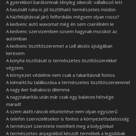
A gyerekkori barátomnak tényleg sikerült: vállalkozó lett
A használt ruha is jól tisztítható természetes módon
A házfelújítással járó felfordulás mégsem olyan rossz?
A kedvenc autó waxomat még én sem cserélném le
A kedvenc szervizemben sosem hagynak mocskot az
autómban
A kedvenc tisztítószeremet a Lidl akciós újságában
keresem
A konyha tisztítását is természetes tisztítószerekkel
végzem.
A környezet védelme nem csak a takarításnál fontos
A lolmarkt.hu találkozása a természetes tisztítószereimmel
A nagy iker babakocsi dilemma
A nagytakarítás után már csak egy balatoni hétvége
maradt
A szem alatti ráncok eltüntetése nem olyan egyszerű
A telefon szervizelésekor is fontos a környezettudatosság
A természet szeretete mentheti meg a bolygónkat
A természetes anyagokból készült termékek a legjobbak