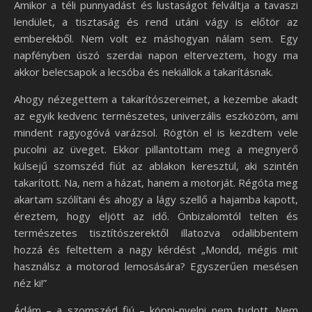
Amikor a téli punnyadást és lustaságot felváltja a tavaszi
lendület, a tisztaság és rend utáni vágy is előtör az
emberekből. Nem volt ez máshogyan nálam sem. Egy
napfényben úszó szerdai napon elterveztem, hogy ma
akkor belecsapok a lecsóba és nekiállok a takarításnak.
Ahogy nézegettem a takarítószereimet, a kezembe akadt
az egyik kedvenc természetes, univerzális eszközöm, ami
mindent ragyogóvá varázsol. Rögtön el is kezdtem vele
pucolni az üveget. Ekkor pillantottam meg a megnyerő
külsejű szomszéd fiút az ablakon keresztül, aki szintén
takarított. Na, nem a házat, hanem a motorját. Régóta meg
akartam szólítani és ahogy a lágy szellő a hajamba kapott,
éreztem, hogy eljött az idő. Önbizalomtól telten és
természetes tisztítószerektől illatozva odalibbentem
hozzá és feltettem a nagy kérdést „Mondd, mégis mit
használsz a motorod lemosására? Egyszerűen mesésen
néz ki!”
Ádám – a szomszéd fiú – köpni-nyelni nem tudott. Nem