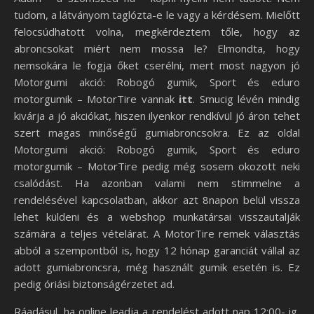
tudom, a látványom taglózta-e le vagy a kérdésem. Mielőtt
felocsúdhatott volna, megkérdeztem tőle, hogy az
abroncsokat miért nem mossa le? Elmondta, hogy
nemsokára le fogja őket cserélni, mert most nagyon jó
Motorgumi akció: Robogó gumik, Sport és eduro
motorgumik – MotorTire vannak
itt
. Smucig lévén mindig
kivárja a jó akciókat, hiszen ilyenkor rendkívül jó áron tehet
szert magas minőségű gumiabroncsokra. Ez az oldal
Motorgumi akció: Robogó gumik, Sport és eduro
motorgumik – MotorTire pedig még sosem okozott neki
csalódást. Ha azonban valami nem stimmelne a
rendelésével kapcsolatban, akkor azt 8napon belül vissza
lehet küldeni és a webshop munkatársai visszautalják
számára a teljes vételárat. A MotorTire remek választás
abból a szempontból is, hogy 12 hónap garanciát vállal az
adott gumiabroncsra, még használt gumik esetén is. Ez
pedig óriási biztonságérzetet ad.
Ráadásul, ha online leadja a rendelést adott nap 12:00- ig,